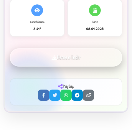
C
Görüntülenme
Tarih
3,619
08.01.2025
✦
Hemen İndir
Paylaş:
3