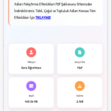
Adları Pekiştirme Etkinlikleri PDF Şablonunu Sitemizden
★
İndirebilirsiniz.
Tekil, Çoğul ve Topluluk Adları Konusu Tüm
Etkinlikler İçin
TIKLAYINIZ
✦
2
Yükleyen
Dosya Türü
Esra Öğretmen
PDF
Boyut
İndirme
460.06 KB
2,168