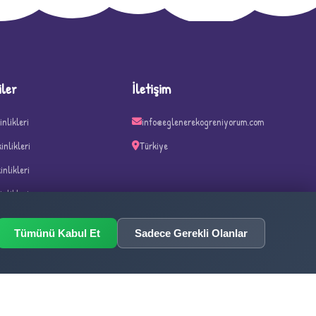
iler
İletişim
inlikleri
info@eglenerekogreniyorum.com
kinlikleri
Türkiye
kinlikleri
inlikleri
n ve Haftalar
Tümünü Kabul Et
Sadece Gerekli Olanlar
ka Oyunları