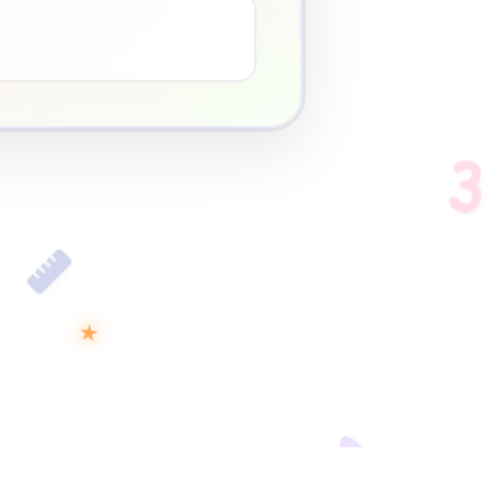
♥
3
★
D