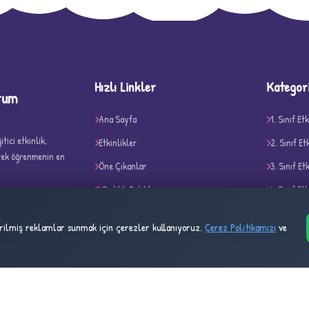
D
Hızlı Linkler
Kategor
rum
Ana Sayfa
1. Sınıf Etk
tici etkinlik,
Etkinlikler
2. Sınıf Et
✧
erek öğrenmenin en
Öne Çıkanlar
3. Sınıf Et
Gizlilik Politikası
4. Sınıf Etk
Çerez Politikası
Belirli Gü
tirilmiş reklamlar sunmak için çerezler kullanıyoruz.
Çerez Politikamızı
ve
Kullanım Şartları
Akıl ve Ze