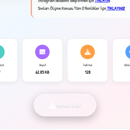
İnstagram hesabımı takip etmek için
TIKLAYIN
.
Sıvıları Ölçme Konusu Tüm Etkinlikler İçin
TIKLAYINIZ
Türü
Boyut
İndirme
Görü
4
F
62.85 KB
128
Hemen İndir