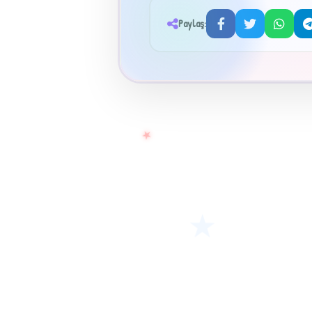
Paylaş:
★
★