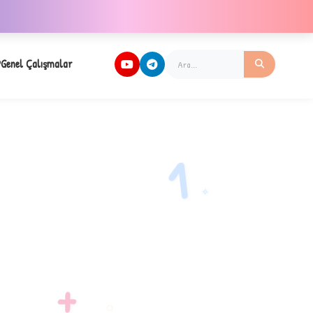
Genel Çalışmalar
1
✧
+