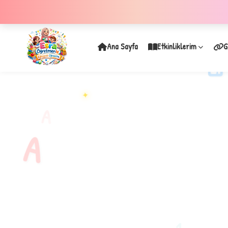
Ana Sayfa
Etkinliklerim
G
✦
A
A