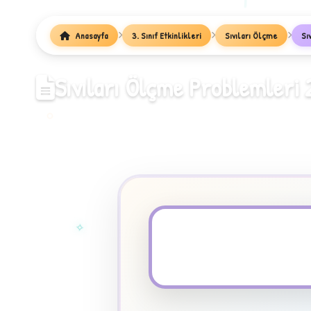
1
Anasayfa
3. Sınıf Etkinlikleri
Sıvıları Ölçme
Sı
Sıvıları Ölçme Problemleri 
✧
PDF Dosyası
★