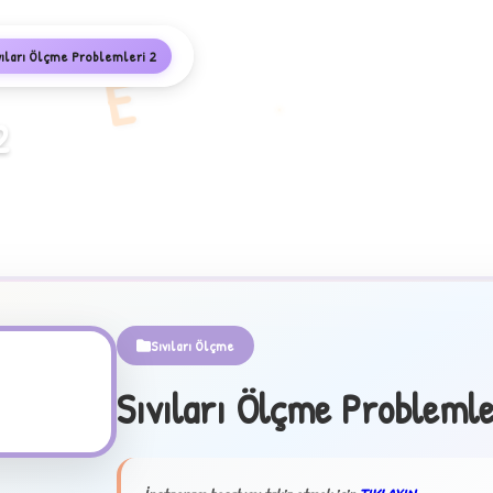
vıları Ölçme Problemleri 2
E
2
Sıvıları Ölçme
Sıvıları Ölçme Problemle
✦