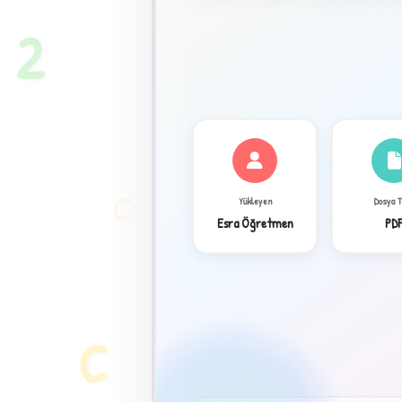
2
C
Yükleyen
Dosya 
Esra Öğretmen
PD
✦
C