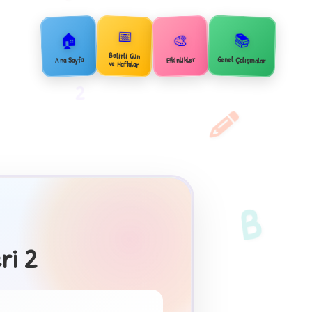
📅
🏠
📚
🎨
Belirli Gün
Genel Çalışmalar
Ana Sayfa
Etkinlikler
ve Haftalar
2
B
ri 2
×