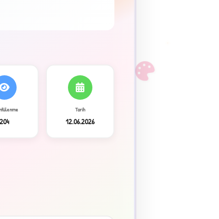
F
ntülenme
Tarih
204
12.06.2026
3