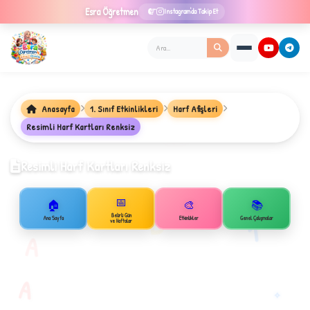
Esra
Öğretmen
Instagram'da Takip Et
Anasayfa
1. Sınıf Etkinlikleri
Harf Afişleri
★
Resimli Harf Kartları Renksiz
Resimli Harf Kartları Renksiz
✦
📅
🏠
🎨
📚
B
Belirli Gün
1
Ana Sayfa
Etkinlikler
Genel Çalışmalar
ve Haftalar
A
A
✧