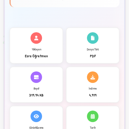
★
✦
2
Yükleyen
Dosya Türü
Esra Öğretmen
PDF
Boyut
İndirme
319.94 KB
4,919
C
Görüntülenme
Tarih