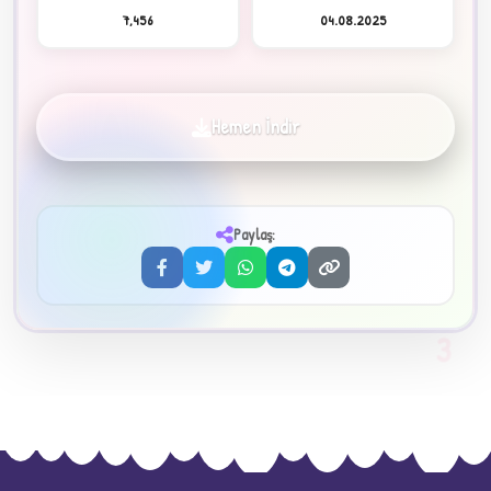
7,456
04.08.2025
Hemen İndir
✦
Paylaş:
3