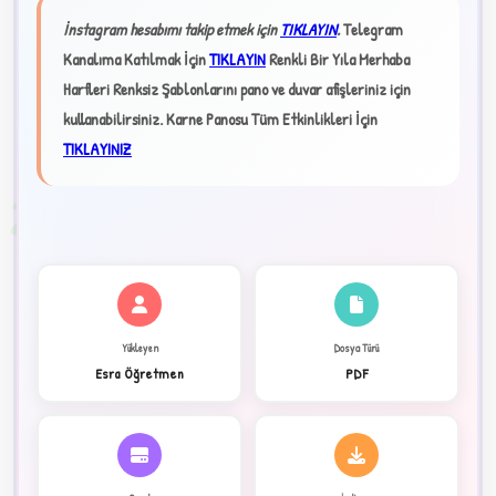
İnstagram hesabımı takip etmek için
TIKLAYIN
.
Telegram
★
Kanalıma Katılmak İçin
TIKLAYIN
Renkli Bir Yıla Merhaba
Harfleri Renksiz Şablonlarını pano ve duvar afişleriniz için
✦
kullanabilirsiniz.
Karne Panosu Tüm Etkinlikleri İçin
TIKLAYINIZ
2
Yükleyen
Dosya Türü
Esra Öğretmen
PDF