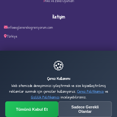
Akıl ve Zeka Oyunları
İletişim
info@eglenerekogreniyorum.com
Türkiye
✧
🍪
23
5,148
ONLINE
BUGÜN
Çerez Kullanımı
Web sitemizde deneyiminizi iyileştirmek ve size kişiselleştirilmiş
3,128
1,033,938
reklamlar sunmak için çerezler kullanıyoruz.
Çerez Politikamızı
ve
DÜN
TOPLAM
Gizlilik Politikamızı
inceleyebilirsiniz.
Sadece Gerekli
Tümünü Kabul Et
© 2032 Eglenerekogreniyorum.com — All rights reserved.
Olanlar
Design & Development by
Umt Yazılım