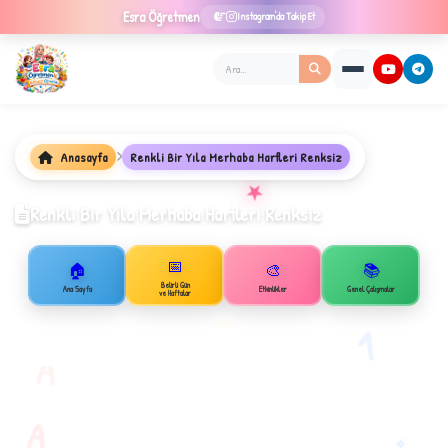
Esra
Öğretmen
Instagram'da Takip Et
Anasayfa
Renkli Bir Yıla Merhaba Harfleri Renksiz
★
Renkli Bir Yıla Merhaba Harfleri Renksiz
📅
🏠
🎨
📚
Belirli Gün
Ana Sayfa
Etkinlikler
Genel Çalışmalar
ve Haftalar
✦
B
1
A
A
✧