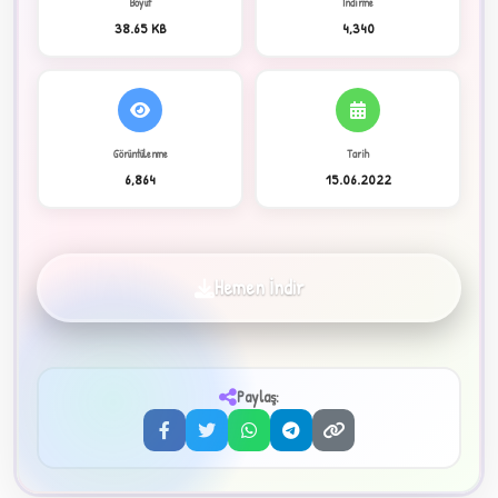
Boyut
İndirme
38.65 KB
4,340
C
Görüntülenme
Tarih
6,864
15.06.2022
✦
Hemen İndir
Paylaş:
3