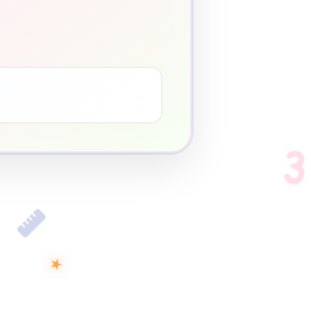
3
♥
3
★