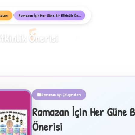
aları
Ramazan İçin Her Güne Bir Etkinlik Ön...
E
tkinlik Önerisi
Ramazan Ayı Çalışmaları
Ramazan İçin Her Güne Bi
Önerisi