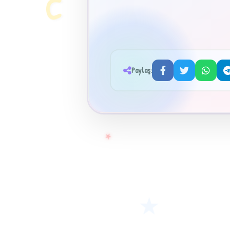
C
Paylaş:
★
★