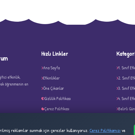
D
Hızlı Linkler
Kategor
rum
Ana Sayfa
1. Sınıf Etk
tici etkinlik,
Etkinlikler
2. Sınıf Et
erek öğrenmenin en
Öne Çıkanlar
3. Sınıf Et
✧
Gizlilik Politikası
4. Sınıf Etk
Çerez Politikası
Belirli Gü
Kullanım Şartları
Akıl ve Ze
tirilmiş reklamlar sunmak için çerezler kullanıyoruz.
Çerez Politikamızı
ve