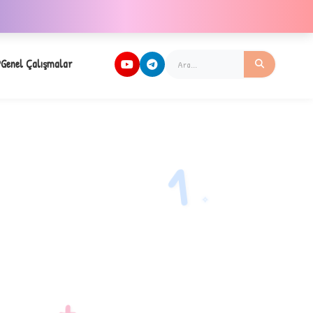
Genel Çalışmalar
1
✧
+