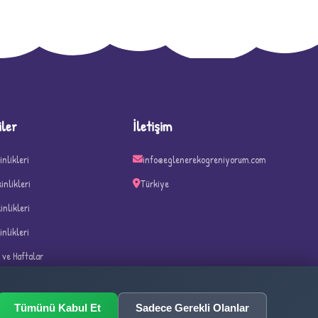
D
iler
İletişim
inlikleri
info@eglenerekogreniyorum.com
kinlikleri
Türkiye
kinlikleri
inlikleri
n ve Haftalar
ka Oyunları
Tümünü Kabul Et
Sadece Gerekli Olanlar