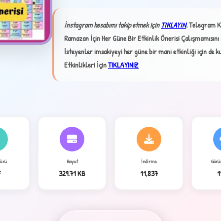
✦
İnstagram hesabımı takip etmek için
TIKLAYIN
.
Telegram K
Ramazan İçin Her Güne Bir Etkinlik Önerisi Çalışmamısını im
İsteyenler imsakiyeyi her güne bir mani etkinliği için de ku
Etkinlikleri İçin
TIKLAYINIZ
4
Türü
Boyut
İndirme
Görü
F
329.71 KB
11,837
1