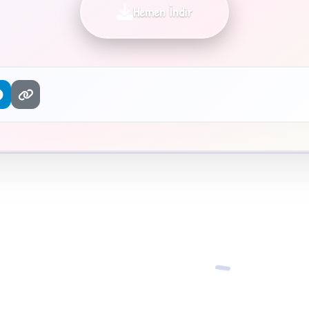
Hemen İndir
−