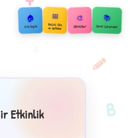
📅
🏠
📚
🎨
Belirli Gün
Genel Çalışmalar
Ana Sayfa
Etkinlikler
ve Haftalar
2
B
r Etkinlik
×