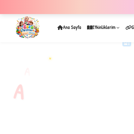
Ana Sayfa
Etkinliklerim
G
✦
A
A