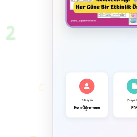
★
2
C
Yükleyen
Dosya 
Esra Öğretmen
PD
✦