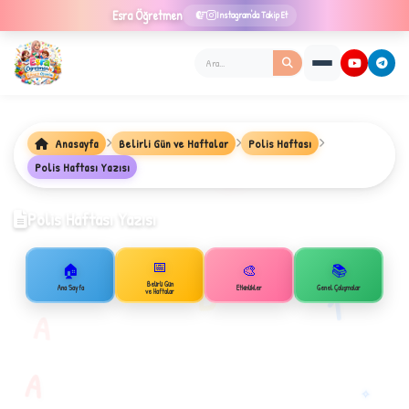
Esra
Öğretmen
Instagram'da Takip Et
Anasayfa
Belirli Gün ve Haftalar
Polis Haftası
★
Polis Haftası Yazısı
Polis Haftası Yazısı
📅
✦
🏠
🎨
📚
B
Belirli Gün
Ana Sayfa
Etkinlikler
Genel Çalışmalar
1
ve Haftalar
A
A
✧