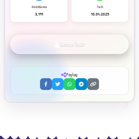
Görüntülenme
Tarih
3,191
10.04.2025
✦
Hemen İndir
Paylaş:
3