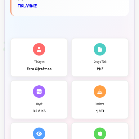
★
TIKLAYINIZ
✦
2
Yükleyen
Dosya Türü
Esra Öğretmen
PDF
Boyut
İndirme
32.8 KB
1,607
C