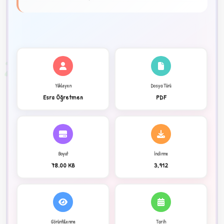
★
✦
2
Yükleyen
Dosya Türü
Esra Öğretmen
PDF
Boyut
İndirme
78.00 KB
3,912
C
Görüntülenme
Tarih