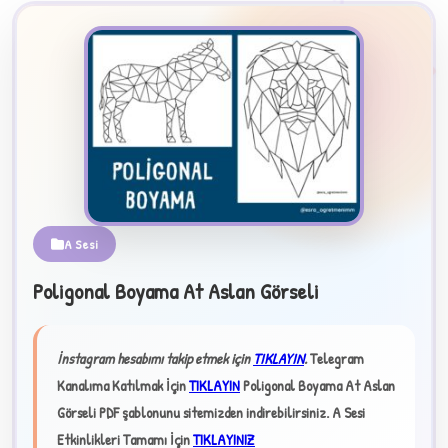
2
A Sesi
B
Poligonal Boyama At Aslan Görseli
✧
İnstagram hesabımı takip etmek için
TIKLAYIN
.
Telegram
Kanalıma Katılmak İçin
TIKLAYIN
Poligonal Boyama At Aslan
Görseli PDF şablonunu sitemizden indirebilirsiniz.
A Sesi
Etkinlikleri Tamamı İçin
TIKLAYINIZ