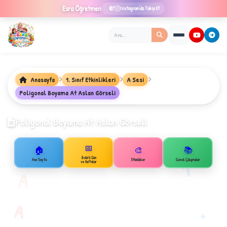
Esra
Öğretmen
Instagram'da Takip Et
Anasayfa
1. Sınıf Etkinlikleri
A Sesi
★
Poligonal Boyama At Aslan Görseli
Poligonal Boyama At Aslan Görseli
✦
📅
🏠
🎨
📚
B
Belirli Gün
1
Ana Sayfa
Etkinlikler
Genel Çalışmalar
ve Haftalar
A
A
✧