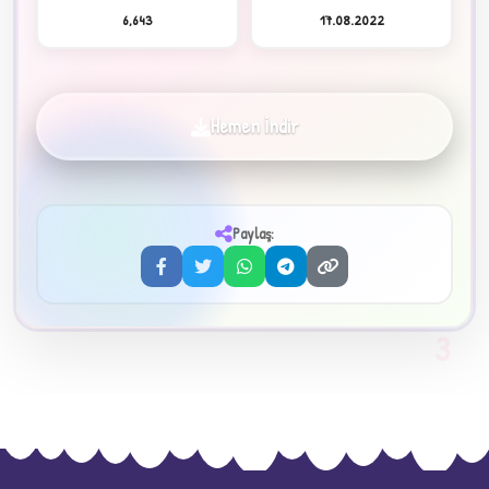
6,643
17.08.2022
Hemen İndir
✦
Paylaş:
3