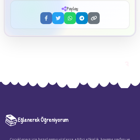
✦
Paylaş:
3
📚
Eğlenerek Öğreniyorum
Çocuklarınız için hazırlanmış yüzlerce eğitici etkinlik, boyama sayfası ve