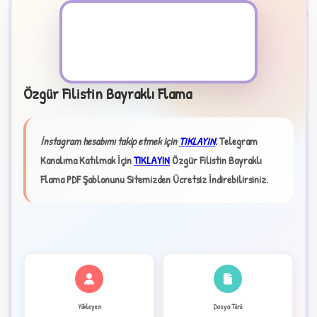
PDF Dosyası
Özgür Filistin Bayraklı Flama
B
İnstagram hesabımı takip etmek için
TIKLAYIN
.
Telegram
Kanalıma Katılmak İçin
TIKLAYIN
Özgür Filistin Bayraklı
Flama PDF Şablonunu Sitemizden Ücretsiz İndirebilirsiniz.
✧
★
✦
Yükleyen
Dosya Türü