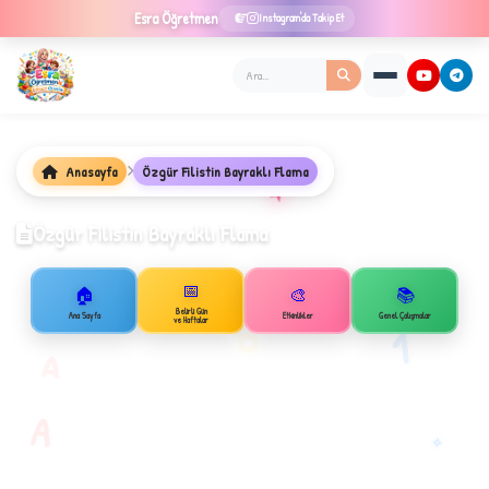
Esra
Öğretmen
Instagram'da Takip Et
Anasayfa
Özgür Filistin Bayraklı Flama
★
Özgür Filistin Bayraklı Flama
📅
🏠
🎨
📚
✦
Belirli Gün
B
Ana Sayfa
Etkinlikler
Genel Çalışmalar
ve Haftalar
1
A
A
✧