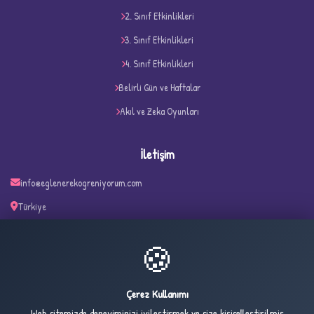
2. Sınıf Etkinlikleri
3. Sınıf Etkinlikleri
4. Sınıf Etkinlikleri
D
Belirli Gün ve Haftalar
Akıl ve Zeka Oyunları
İletişim
info@eglenerekogreniyorum.com
Türkiye
✧
🍪
27
2,102
Çerez Kullanımı
ONLINE
BUGÜN
Web sitemizde deneyiminizi iyileştirmek ve size kişiselleştirilmiş