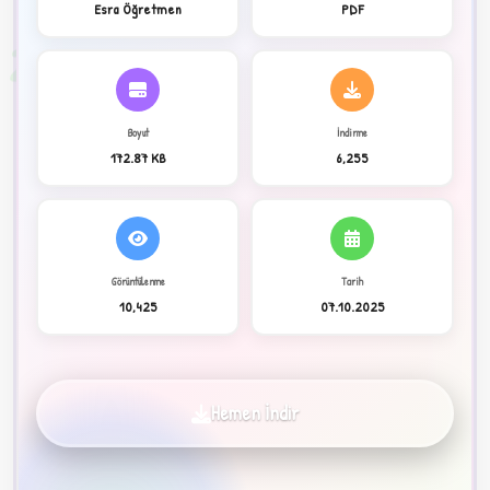
Esra Öğretmen
PDF
2
Boyut
İndirme
172.87 KB
6,255
Görüntülenme
Tarih
10,425
07.10.2025
C
Hemen İndir