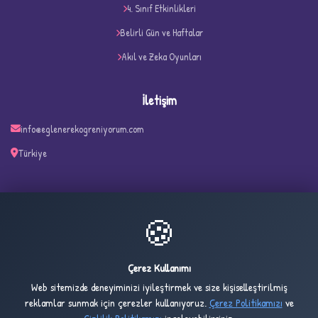
D
4. Sınıf Etkinlikleri
Belirli Gün ve Haftalar
Akıl ve Zeka Oyunları
İletişim
info@eglenerekogreniyorum.com
Türkiye
✧
🍪
35
2,446
ONLINE
BUGÜN
Çerez Kullanımı
Web sitemizde deneyiminizi iyileştirmek ve size kişiselleştirilmiş
2,496
1,022,590
reklamlar sunmak için çerezler kullanıyoruz.
Çerez Politikamızı
ve
DÜN
TOPLAM