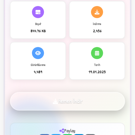
C
Boyut
İndirme
844.76 KB
2,456
Görüntülenme
Tarih
4,489
19.01.2025
✦
Hemen İndir
Paylaş: