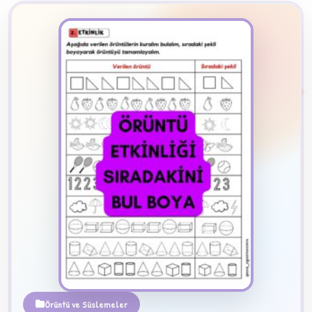
2
B
✧
Örüntü ve Süslemeler