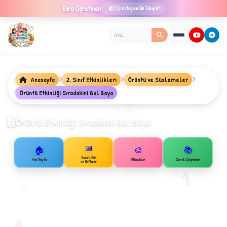
Esra
Öğretmen
Instagram'da Takip Et
Anasayfa
2. Sınıf Etkinlikleri
Örüntü ve Süslemeler
Örüntü Etkinliği Sıradakini Bul Boya
★
Örüntü Etkinliği Sıradakini Bul Boya
📅
🏠
🎨
📚
✦
Belirli Gün
Ana Sayfa
Etkinlikler
Genel Çalışmalar
B
ve Haftalar
1
A