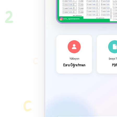
2
C
Yükleyen
Dosya 
Esra Öğretmen
PD
✦
C