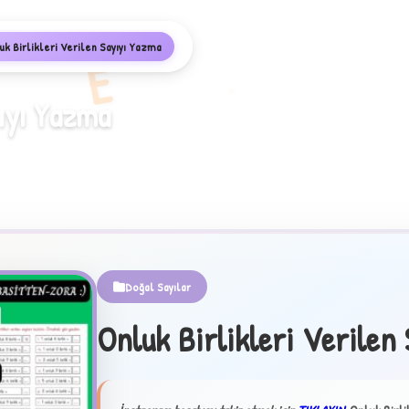
uk Birlikleri Verilen Sayıyı Yazma
E
yıyı Yazma
Doğal Sayılar
Onluk Birlikleri Verilen
✦