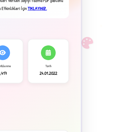
kleri Verilen Sayıyı Yazma PDF Şablonu
 Etkinlikleri İçin
TIKLAYINIZ.
F
ntülenme
Tarih
7,417
24.01.2022
3