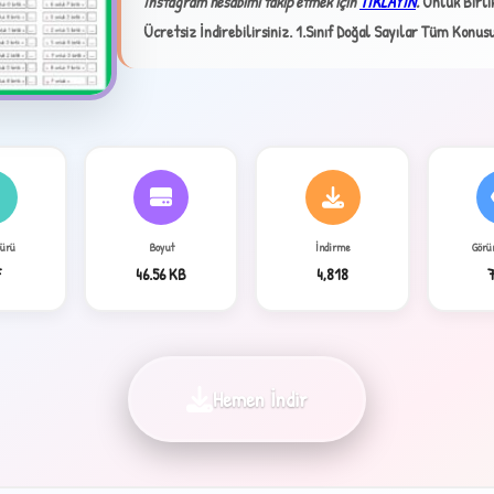
İnstagram hesabımı takip etmek için
TIKLAYIN
.
Onluk Birli
Ücretsiz İndirebilirsiniz.
1.Sınıf Doğal Sayılar Tüm Konusu
Türü
Boyut
İndirme
Görü
4
F
46.56 KB
4,818
Hemen İndir