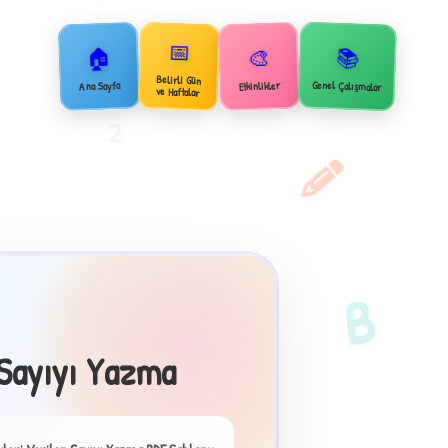
📅
🏠
📚
🎨
Belirli Gün
Genel Çalışmalar
Ana Sayfa
Etkinlikler
ve Haftalar
2
B
 Sayıyı Yazma
×