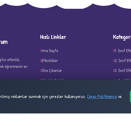
D
Hızlı Linkler
Kategor
rum
Ana Sayfa
1. Sınıf Etk
tici etkinlik,
Etkinlikler
2. Sınıf Et
✧
erek öğrenmenin en
Öne Çıkanlar
3. Sınıf Et
Gizlilik Politikası
4. Sınıf Etk
Çerez Politikası
Belirli Gü
tirilmiş reklamlar sunmak için çerezler kullanıyoruz.
Çerez Politikamızı
ve
Kullanım Şartları
Akıl ve Ze