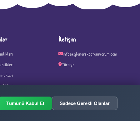
iler
İletişim
inlikleri
info@eglenerekogreniyorum.com
kinlikleri
Türkiye
kinlikleri
inlikleri
n ve Haftalar
Tümünü Kabul Et
Sadece Gerekli Olanlar
ka Oyunları