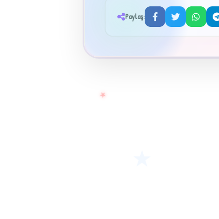
Paylaş:
★
★