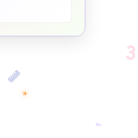
♥
3
★
D