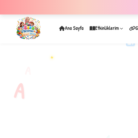
Ana Sayfa
Etkinliklerim
G
✦
A
A