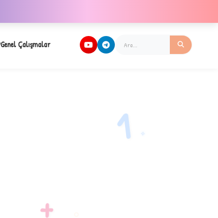
Genel Çalışmalar
1
✧
+