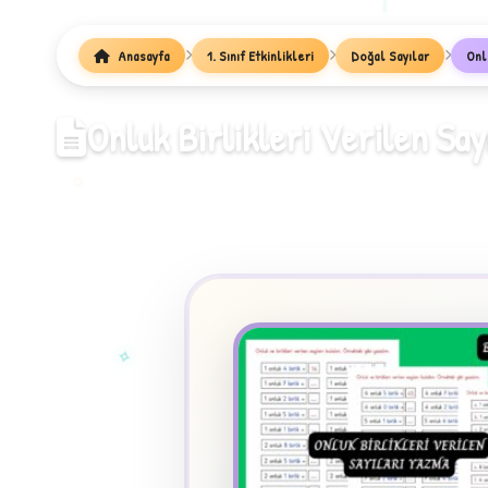
1
Anasayfa
1. Sınıf Etkinlikleri
Doğal Sayılar
Onl
Onluk Birlikleri Verilen Sa
✧
★