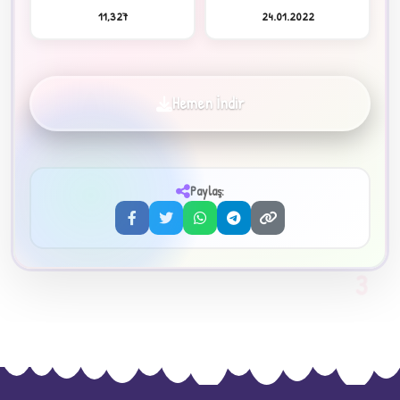
11,327
24.01.2022
Hemen İndir
✦
Paylaş:
3