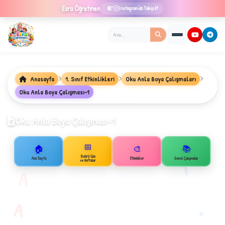
Esra
Öğretmen
Instagram'da Takip Et
Anasayfa
1. Sınıf Etkinlikleri
Oku Anla Boya Çalışmaları
★
Oku Anla Boya Çalışması-1
Oku Anla Boya Çalışması-1
✦
📅
🏠
🎨
📚
B
Belirli Gün
1
Ana Sayfa
Etkinlikler
Genel Çalışmalar
ve Haftalar
A
A
✧