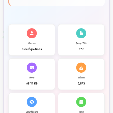
★
✦
2
Yükleyen
Dosya Türü
Esra Öğretmen
PDF
Boyut
İndirme
68.77 KB
5,893
C
Görüntülenme
Tarih