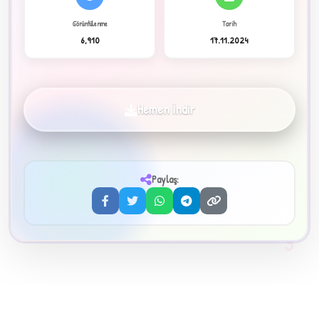
Görüntülenme
Tarih
6,910
17.11.2024
✦
Hemen İndir
Paylaş:
3