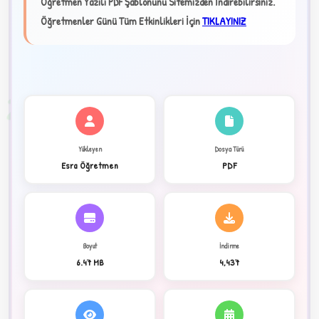
Öğretmen Yazılı PDF Şablonunu Sitemizden İndirebilirsiniz.
★
Öğretmenler Günü Tüm Etkinlikleri İçin
TIKLAYINIZ
✦
2
Yükleyen
Dosya Türü
Esra Öğretmen
PDF
Boyut
İndirme
6.47 MB
4,437
C