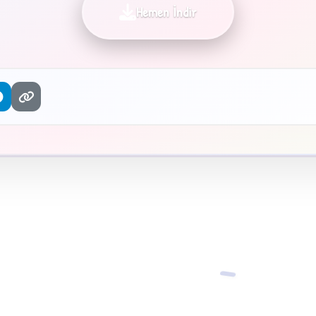
Hemen İndir
−