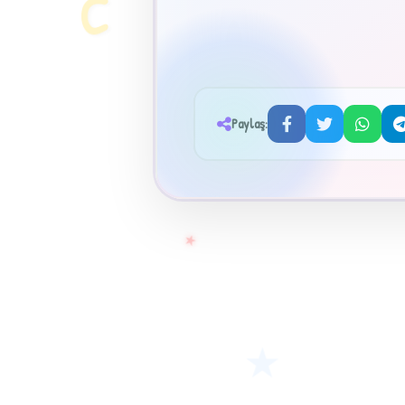
C
Paylaş:
★
★