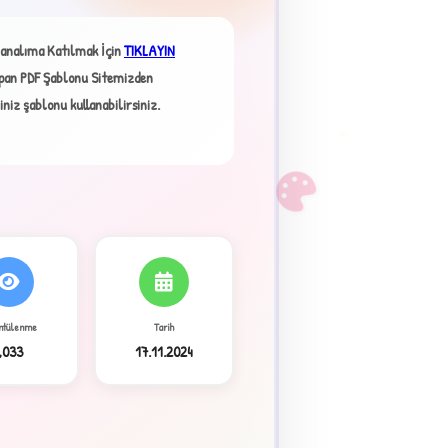
analıma Katılmak İçin
TIKLAYIN
an PDF Şablonu Sitemizden
ğiniz şablonu kullanabilirsiniz.
F
ntülenme
Tarih
9,033
17.11.2024