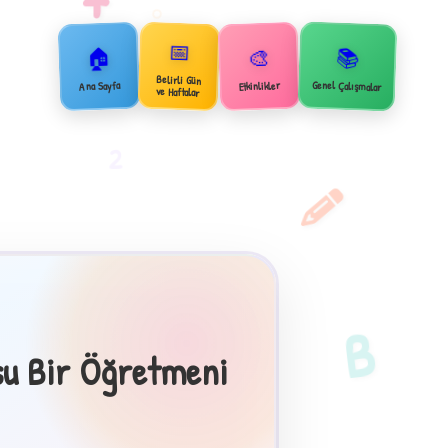
📅
🏠
📚
🎨
Belirli Gün
Genel Çalışmalar
Ana Sayfa
Etkinlikler
ve Haftalar
2
B
u Bir Öğretmeni
×