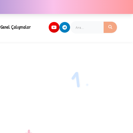
Genel Çalışmalar
1
✧
+