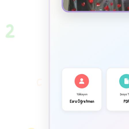
★
2
C
Yükleyen
Dosya 
Esra Öğretmen
PD
✦