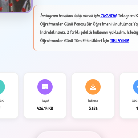
✦
İnstagram hesabımı takip etmek için
TIKLAYIN
.
Telegram K
Öğretmenler Günü Panosu Bir Öğretmeni Unutulmaz Yap
İndirebilirsiniz. 2 farklı şekilde kullanımı yükledim. İstedi
Öğretmenler Günü Tüm Etkinlikleri İçin
TIKLAYINIZ
4
Türü
Boyut
İndirme
Görü
F
426.14 KB
5,686