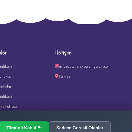
D
iler
İletişim
inlikleri
info@eglenerekogreniyorum.com
kinlikleri
Türkiye
kinlikleri
inlikleri
n ve Haftalar
ka Oyunları
Tümünü Kabul Et
Sadece Gerekli Olanlar