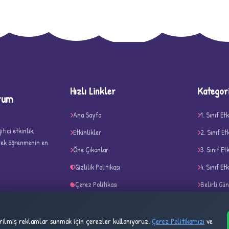
D
Hızlı Linkler
Kategor
rum
Ana Sayfa
1. Sınıf Etk
tici etkinlik,
Etkinlikler
2. Sınıf Et
erek öğrenmenin en
Öne Çıkanlar
3. Sınıf Et
✧
Gizlilik Politikası
4. Sınıf Etk
Çerez Politikası
Belirli Gü
Kullanım Şartları
Akıl ve Ze
tirilmiş reklamlar sunmak için çerezler kullanıyoruz.
Çerez Politikamızı
ve