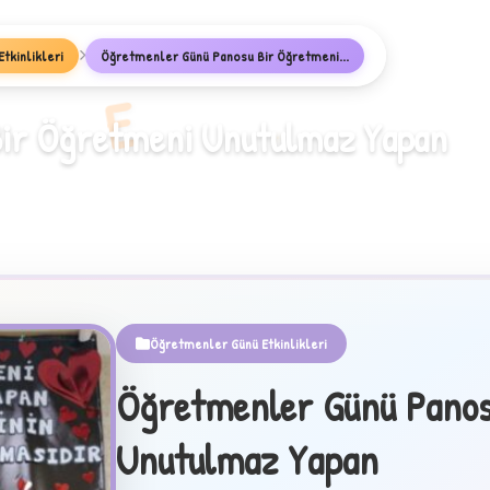
tkinlikleri
Öğretmenler Günü Panosu Bir Öğretmeni...
E
ir Öğretmeni Unutulmaz Yapan
Öğretmenler Günü Etkinlikleri
Öğretmenler Günü Panos
Unutulmaz Yapan