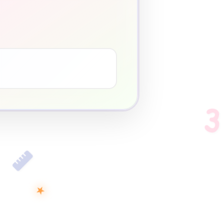
3
♥
3
★