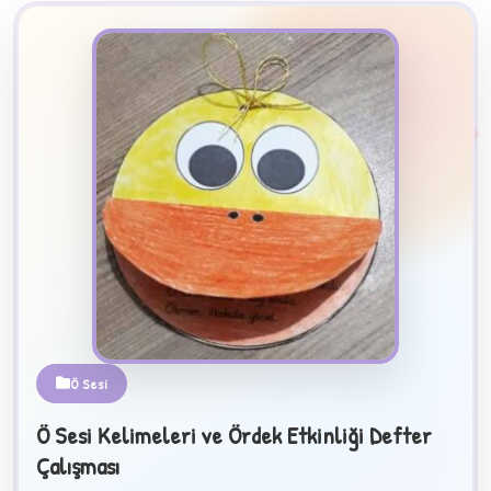
2
B
Ö Sesi
✧
Ö Sesi Kelimeleri ve Ördek Etkinliği Defter
Çalışması