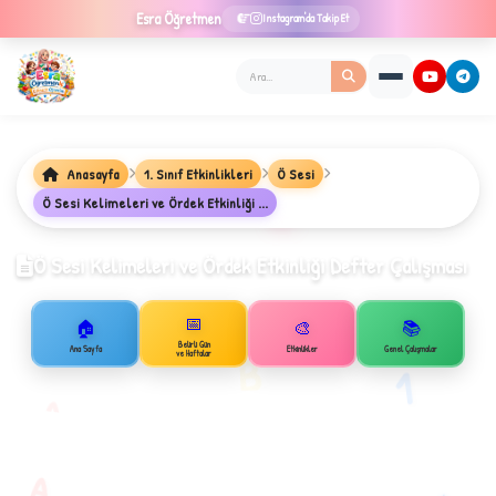
Esra
Öğretmen
Instagram'da Takip Et
Anasayfa
1. Sınıf Etkinlikleri
Ö Sesi
Ö Sesi Kelimeleri ve Ördek Etkinliği ...
★
Ö Sesi Kelimeleri ve Ördek Etkinliği Defter Çalışması
📅
🏠
🎨
📚
✦
Belirli Gün
Ana Sayfa
Etkinlikler
Genel Çalışmalar
B
ve Haftalar
1
A