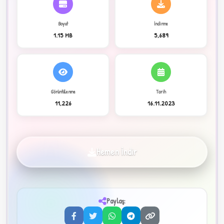
Boyut
İndirme
C
1.15 MB
5,689
Görüntülenme
Tarih
11,226
16.11.2023
✦
Hemen İndir
Paylaş:
3