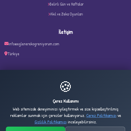
Belirli Gün ve Haftalar
Akıl ve Zeka Oyunları
İletişim
info@eglenerekogreniyorum.com
Türkiye
✧
🍪
33
1,209
ONLINE
BUGÜN
Çerez Kullanımı
Web sitemizde deneyiminizi iyileştirmek ve size kişiselleştirilmiş
2,734
1,024,087
reklamlar sunmak için çerezler kullanıyoruz.
Çerez Politikamızı
ve
DÜN
TOPLAM
Gizlilik Politikamızı
inceleyebilirsiniz.