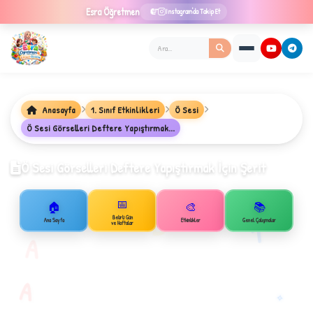
Esra
Öğretmen
Instagram'da Takip Et
Anasayfa
1. Sınıf Etkinlikleri
Ö Sesi
★
Ö Sesi Görselleri Deftere Yapıştırmak...
Ö Sesi Görselleri Deftere Yapıştırmak İçin Şerit
✦
📅
🏠
🎨
📚
B
Belirli Gün
1
Ana Sayfa
Etkinlikler
Genel Çalışmalar
ve Haftalar
A
A
✧