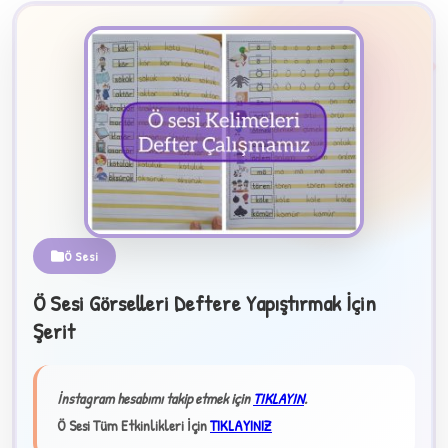
2
B
Ö Sesi
Ö Sesi Görselleri Deftere Yapıştırmak İçin
✧
Şerit
İnstagram hesabımı takip etmek için
TIKLAYIN
.
Ö Sesi Tüm Etkinlikleri İçin
TIKLAYINIZ