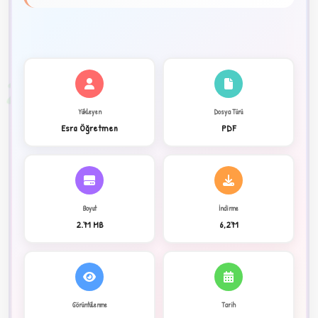
★
✦
2
Yükleyen
Dosya Türü
Esra Öğretmen
PDF
Boyut
İndirme
2.71 MB
6,271
C
Görüntülenme
Tarih