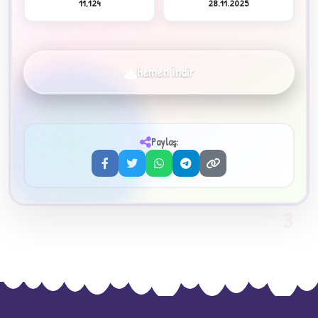
11,124
28.11.2025
Hemen İndir
✦
Paylaş:
3