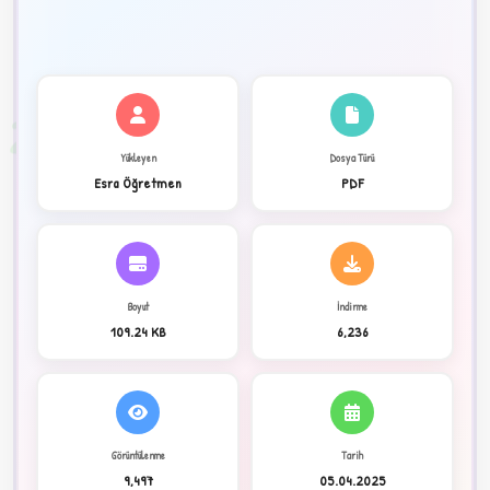
✦
2
Yükleyen
Dosya Türü
Esra Öğretmen
PDF
Boyut
İndirme
109.24 KB
6,236
C
Görüntülenme
Tarih
9,497
05.04.2025