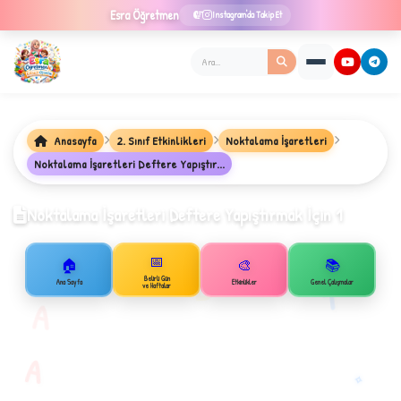
Esra
Öğretmen
Instagram'da Takip Et
Anasayfa
2. Sınıf Etkinlikleri
Noktalama İşaretleri
★
Noktalama İşaretleri Deftere Yapıştır...
Noktalama İşaretleri Deftere Yapıştırmak İçin 1
✦
📅
🏠
🎨
📚
B
1
Belirli Gün
Ana Sayfa
Etkinlikler
Genel Çalışmalar
ve Haftalar
A
A
✧