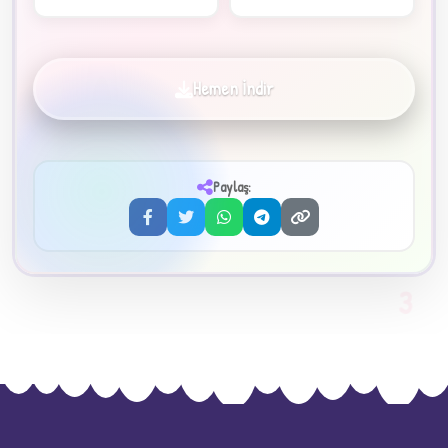
Hemen İndir
✦
Paylaş:
3