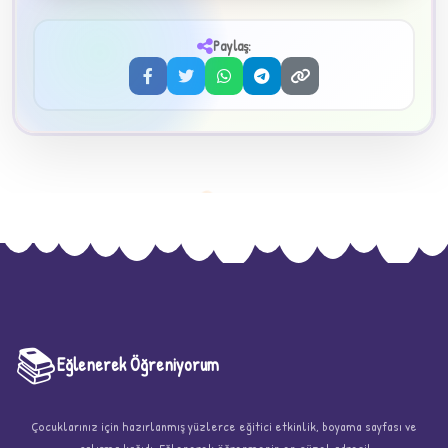
3
Paylaş:
📚
Eğlenerek Öğreniyorum
★
Çocuklarınız için hazırlanmış yüzlerce eğitici etkinlik, boyama sayfası ve
çalışma kağıdı. Eğlenerek öğrenmenin en güzel adresi!