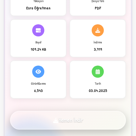
Yükleyen
Dosya Türü
Esra Öğretmen
PDF
C
Boyut
İndirme
109.24 KB
3,719
Görüntülenme
Tarih
✦
6,543
03.04.2025
Hemen İndir