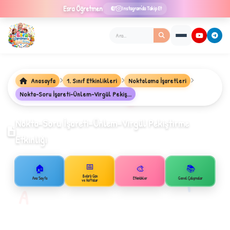
Esra
Öğretmen
Instagram'da Takip Et
Anasayfa
1. Sınıf Etkinlikleri
Noktalama İşaretleri
Nokta-Soru İşareti-Ünlem-Virgül Pekiş...
★
Nokta-Soru İşareti-Ünlem-Virgül Pekiştirme
Etkinliği
✦
📅
🏠
🎨
📚
B
1
Belirli Gün
Ana Sayfa
Etkinlikler
Genel Çalışmalar
ve Haftalar
A