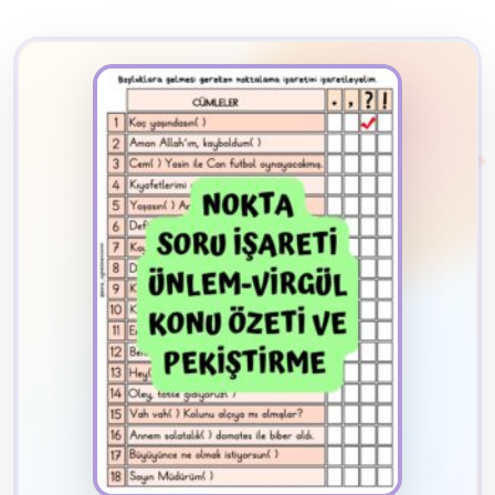
2
B
✧