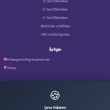
2. Sınıf Etkinlikleri
3. Sınıf Etkinlikleri
D
4. Sınıf Etkinlikleri
Belirli Gün ve Haftalar
Akıl ve Zeka Oyunları
İletişim
info@eglenerekogreniyorum.com
Türkiye
✧
🍪
25
3,989
ONLINE
BUGÜN
Çerez Kullanımı