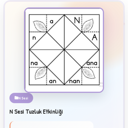
2
B
✧
N Sesi
N Sesi Tuzluk Etkinliği