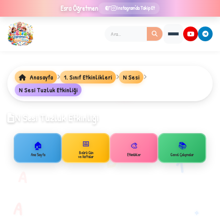
Esra
Öğretmen
Instagram'da Takip Et
Anasayfa
1. Sınıf Etkinlikleri
N Sesi
★
N Sesi Tuzluk Etkinliği
N Sesi Tuzluk Etkinliği
📅
✦
🏠
🎨
📚
B
Belirli Gün
Ana Sayfa
Etkinlikler
Genel Çalışmalar
1
ve Haftalar
A
A
✧