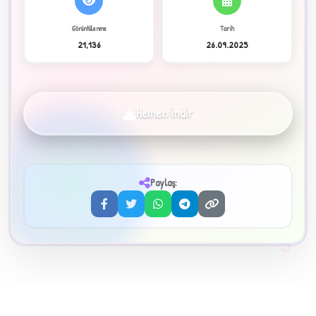
Görüntülenme
Tarih
21,136
26.09.2025
✦
Hemen İndir
Paylaş:
3