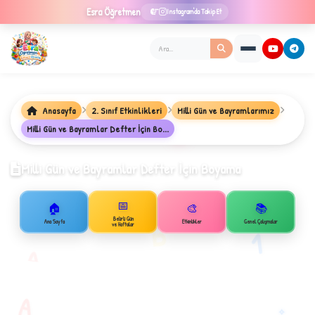
Esra
Öğretmen
Instagram'da Takip Et
Anasayfa
2. Sınıf Etkinlikleri
Milli Gün ve Bayramlarımız
Milli Gün ve Bayramlar Defter İçin Bo...
★
Milli Gün ve Bayramlar Defter İçin Boyama
📅
🏠
🎨
📚
✦
Belirli Gün
B
Ana Sayfa
Etkinlikler
Genel Çalışmalar
ve Haftalar
1
A
A
✧