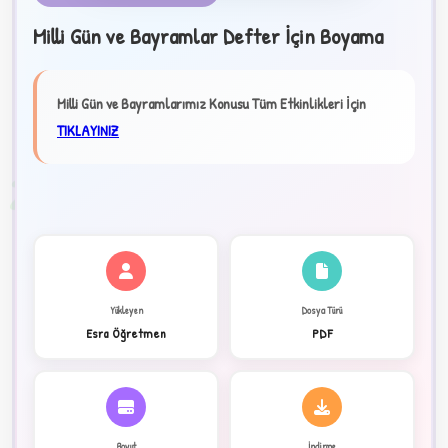
Milli Gün ve Bayramlar Defter İçin Boyama
★
Milli Gün ve Bayramlarımız Konusu Tüm Etkinlikleri İçin
✦
TIKLAYINIZ
2
Yükleyen
Dosya Türü
Esra Öğretmen
PDF
Boyut
İndirme