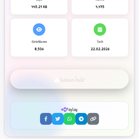
445.21 KB
4,475
C
Görüntülenme
Tarih
8,536
22.02.2026
✦
Hemen İndir
Paylaş:
3