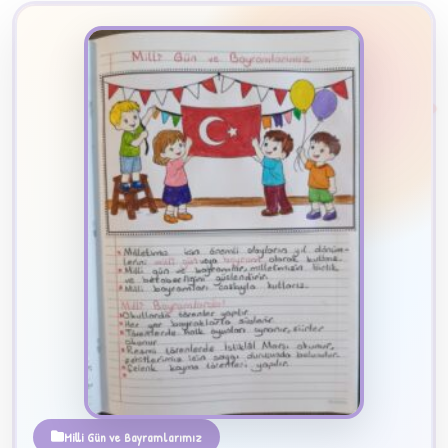
2
B
✧
Milli Gün ve Bayramlarımız