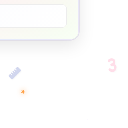
3
♥
3
★
D