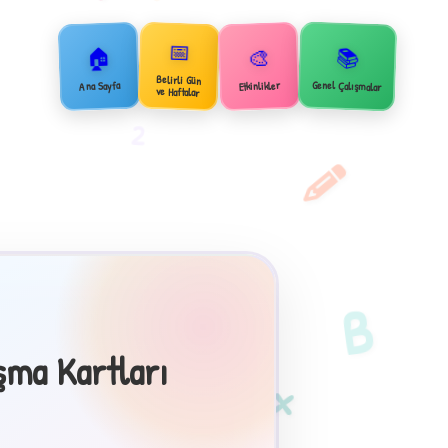
📅
🏠
📚
🎨
Belirli Gün
Genel Çalışmalar
Ana Sayfa
Etkinlikler
ve Haftalar
2
B
şma Kartları
×