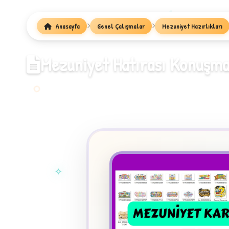
1
Anasayfa
Genel Çalışmalar
Mezuniyet Hazırlıkları
Mezuniyet Hatırası Konuşma
✧
★