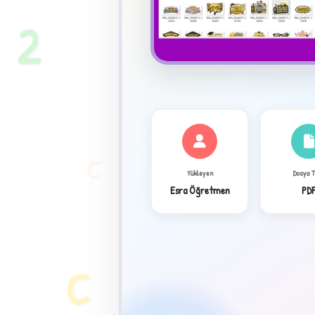
2
C
Yükleyen
Dosya 
Esra Öğretmen
PD
✦
C