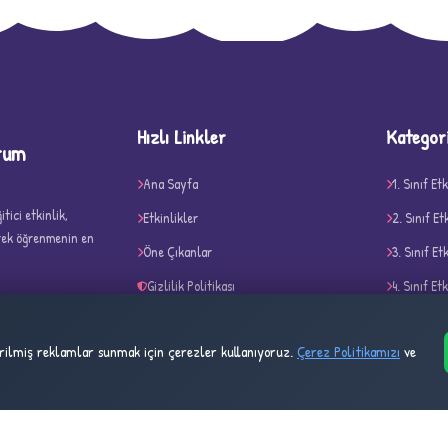
D
Hızlı Linkler
Kategor
rum
Ana Sayfa
1. Sınıf Etk
tici etkinlik,
Etkinlikler
2. Sınıf Et
erek öğrenmenin en
✧
Öne Çıkanlar
3. Sınıf Et
Gizlilik Politikası
4. Sınıf Etk
Çerez Politikası
Belirli Gü
tirilmiş reklamlar sunmak için çerezler kullanıyoruz.
Çerez Politikamızı
ve
Kullanım Şartları
Akıl ve Ze