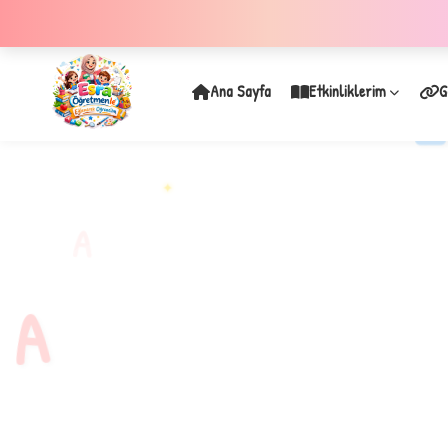
Ana Sayfa
Etkinliklerim
G
✦
A
A