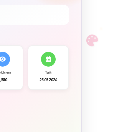
F
ntülenme
Tarih
,580
25.05.2026