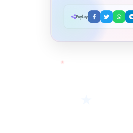
Paylaş:
★
★