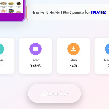
Mezuniyet Etkinlikleri Tüm Çalışmalar İçin
TIKLAYINIZ
4
Türü
Boyut
İndirme
Görü
F
7.65 MB
1,807
2
Hemen İndir