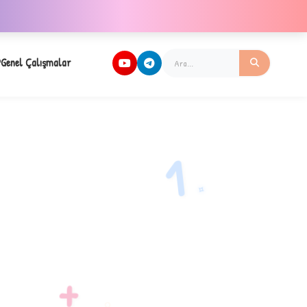
Genel Çalışmalar
1
✧
+