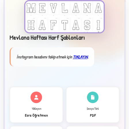
Mevlana Haftası Harf Şablonları
B
İnstagram hesabımı takip etmek için
TIKLAYIN
.
✧
★
Yükleyen
Dosya Türü
Esra Öğretmen
PDF
✦