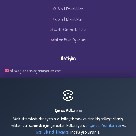
3. Sınıf Etkinlikleri
D
4. Sınıf Etkinlikleri
Belirli Gün ve Haftalar
Akıl ve Zeka Oyunları
İletişim
info@eglenerekogreniyorum.com
Türkiye
✧
🍪
Çerez Kullanımı
83
1,596
Web sitemizde deneyiminizi iyileştirmek ve size kişiselleştirilmiş
ONLINE
BUGÜN
reklamlar sunmak için çerezler kullanıyoruz.
Çerez Politikamızı
ve
Gizlilik Politikamızı
inceleyebilirsiniz.