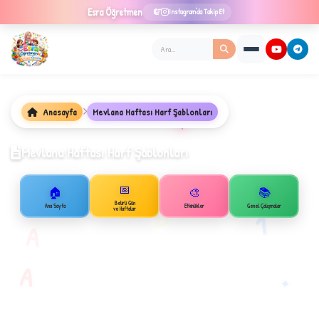
Esra
Öğretmen
Instagram'da Takip Et
Anasayfa
Mevlana Haftası Harf Şablonları
★
Mevlana Haftası Harf Şablonları
📅
✦
🏠
🎨
📚
B
Belirli Gün
Ana Sayfa
Etkinlikler
Genel Çalışmalar
ve Haftalar
1
A
A
✧