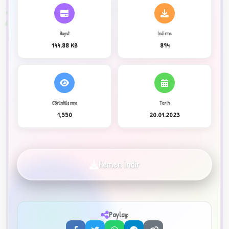
2
Boyut
İndirme
144.88 KB
894
Görüntülenme
Tarih
1,550
20.01.2023
C
Hemen İndir
Paylaş:
✦