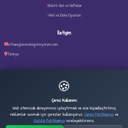
Belirli Gün ve Haftalar
Akıl ve Zeka Oyunları
İletişim
info@eglenerekogreniyorum.com
Türkiye
✧
🍪
30
2,702
ONLINE
BUGÜN
Çerez Kullanımı
Web sitemizde deneyiminizi iyileştirmek ve size kişiselleştirilmiş
2,734
1,025,580
reklamlar sunmak için çerezler kullanıyoruz.
Çerez Politikamızı
ve
DÜN
TOPLAM
Gizlilik Politikamızı
inceleyebilirsiniz.