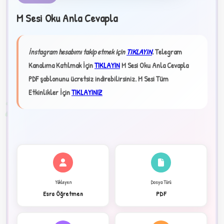
M Sesi Oku Anla Cevapla
★
İnstagram hesabımı takip etmek için
TIKLAYIN
.
Telegram
✦
Kanalıma Katılmak İçin
TIKLAYIN
M Sesi Oku Anla Cevapla
PDF şablonunu ücretsiz indirebilirsiniz.
M Sesi Tüm
Etkinlikler İçin
TIKLAYINIZ
2
Yükleyen
Dosya Türü
Esra Öğretmen
PDF