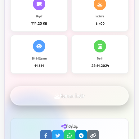
Boyut
İndirme
C
777.25 KB
6,400
Görüntülenme
Tarih
11,661
25.11.2024
✦
Hemen İndir
Paylaş:
3