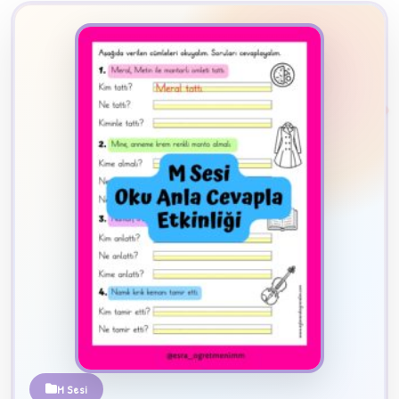
2
B
✧
M Sesi