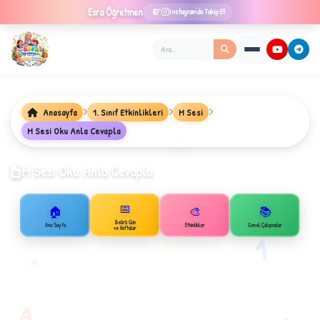
Esra
Öğretmen
Instagram'da Takip Et
Anasayfa
1. Sınıf Etkinlikleri
M Sesi
M Sesi Oku Anla Cevapla
★
M Sesi Oku Anla Cevapla
📅
🏠
🎨
📚
✦
Belirli Gün
Ana Sayfa
Etkinlikler
Genel Çalışmalar
B
ve Haftalar
1
A