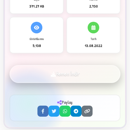
371.27 KB
2,730
C
Görüntülenme
Tarih
5,138
13.08.2022
✦
Hemen İndir
Paylaş:
3