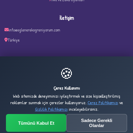
İletişim
info@eglenerekogreniyorum.com
Türkiye
✧
🍪
26
708
ONLINE
BUGÜN
Çerez Kullanımı
Web sitemizde deneyiminizi iyileştirmek ve size kişiselleştirilmiş
5,406
1,034,904
reklamlar sunmak için çerezler kullanıyoruz.
Çerez Politikamızı
ve
DÜN
TOPLAM
Gizlilik Politikamızı
inceleyebilirsiniz.
Sadece Gerekli
Tümünü Kabul Et
© 2032 Eglenerekogreniyorum.com — All rights reserved.
Olanlar
Design & Development by
Umt Yazılım