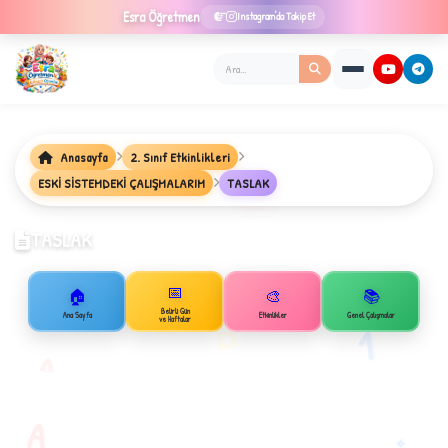
Esra
Öğretmen
Instagram'da Takip Et
Anasayfa
2. Sınıf Etkinlikleri
ESKİ SİSTEMDEKİ ÇALIŞMALARIM
TASLAK
★
TASLAK
📅
🏠
🎨
📚
✦
Belirli Gün
B
Ana Sayfa
Etkinlikler
Genel Çalışmalar
ve Haftalar
1
A
A
✧