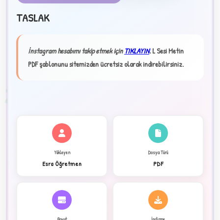
TASLAK
★
İnstagram hesabımı takip etmek için
TIKLAYIN
.
L Sesi Metin
✦
PDF şablonunu sitemizden ücretsiz olarak indirebilirsiniz.
2
Yükleyen
Dosya Türü
Esra Öğretmen
PDF
Boyut
İndirme