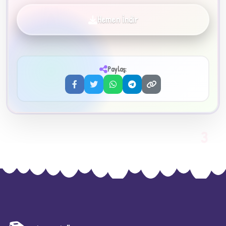
Hemen İndir
✦
Paylaş:
3