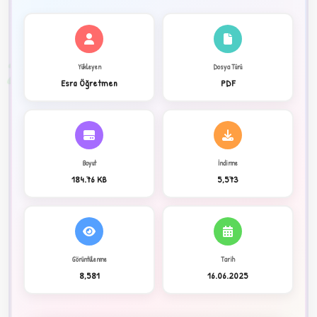
✦
2
Yükleyen
Dosya Türü
Esra Öğretmen
PDF
Boyut
İndirme
184.76 KB
5,573
Görüntülenme
Tarih
C
8,581
16.06.2025