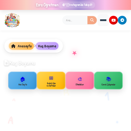
Esra
Öğretmen
Instagram'da Takip Et
Anasayfa
Kuş Boyama
★
Kuş Boyama
📅
🏠
🎨
📚
✦
Belirli Gün
Ana Sayfa
Etkinlikler
Genel Çalışmalar
ve Haftalar
B
1
A
A
✧