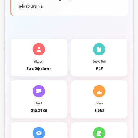
★
İndirebilirsiniz.
✦
2
Yükleyen
Dosya Türü
Esra Öğretmen
PDF
Boyut
İndirme
590.89 KB
3,032
C