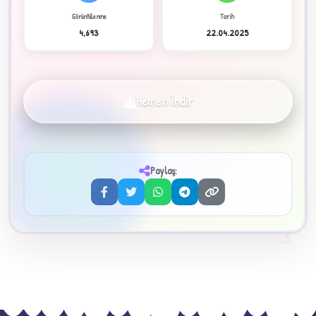
Görüntülenme
Tarih
4,693
22.04.2025
✦
Hemen İndir
Paylaş:
3