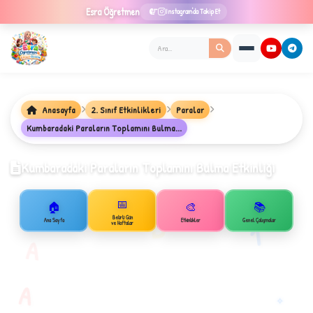
Esra
Öğretmen
Instagram'da Takip Et
Anasayfa
2. Sınıf Etkinlikleri
Paralar
★
Kumbaradaki Paraların Toplamını Bulma...
Kumbaradaki Paraların Toplamını Bulma Etkinliği
📅
✦
🏠
🎨
📚
B
Belirli Gün
Ana Sayfa
Etkinlikler
Genel Çalışmalar
1
ve Haftalar
A
A
✧