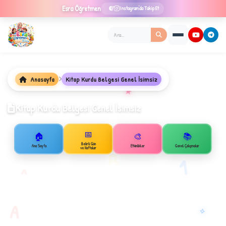
Esra
Öğretmen
Instagram'da Takip Et
Anasayfa
Kitap Kurdu Belgesi Genel İsimsiz
★
Kitap Kurdu Belgesi Genel İsimsiz
📅
🏠
🎨
📚
✦
Belirli Gün
Ana Sayfa
Etkinlikler
Genel Çalışmalar
ve Haftalar
B
1
A
A
✧