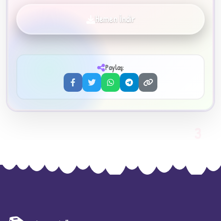
Hemen İndir
✦
Paylaş:
3