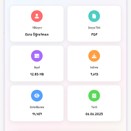
✦
2
Yükleyen
Dosya Türü
Esra Öğretmen
PDF
Boyut
İndirme
12.83 MB
9,613
Görüntülenme
Tarih
C
14,407
06.06.2025