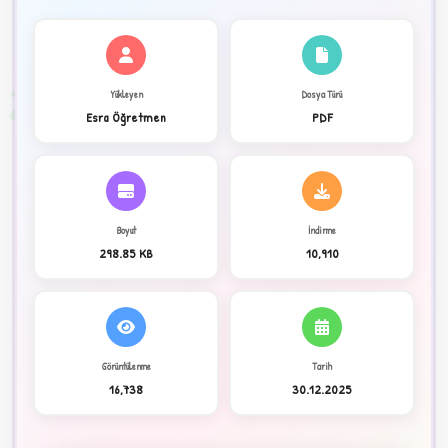
✦
2
Yükleyen
Dosya Türü
Esra Öğretmen
PDF
Boyut
İndirme
298.85 KB
10,910
Görüntülenme
Tarih
C
16,738
30.12.2025