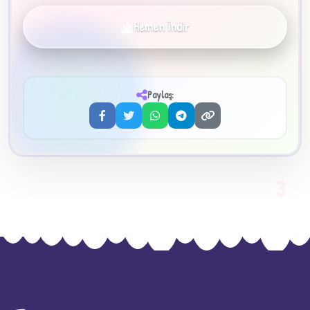
Hemen İndir
✦
Paylaş:
3