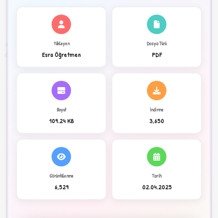
✦
2
Yükleyen
Dosya Türü
Esra Öğretmen
PDF
Boyut
İndirme
109.24 KB
3,650
Görüntülenme
Tarih
C
6,529
02.04.2025