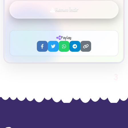
Hemen İndir
✦
Paylaş:
3