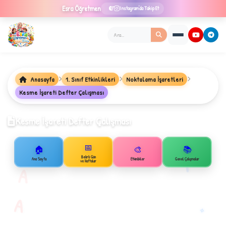
Esra
Öğretmen
Instagram'da Takip Et
Anasayfa
1. Sınıf Etkinlikleri
Noktalama İşaretleri
★
Kesme İşareti Defter Çalışması
Kesme İşareti Defter Çalışması
✦
📅
🏠
🎨
📚
B
1
Belirli Gün
Ana Sayfa
Etkinlikler
Genel Çalışmalar
ve Haftalar
A
A
✧