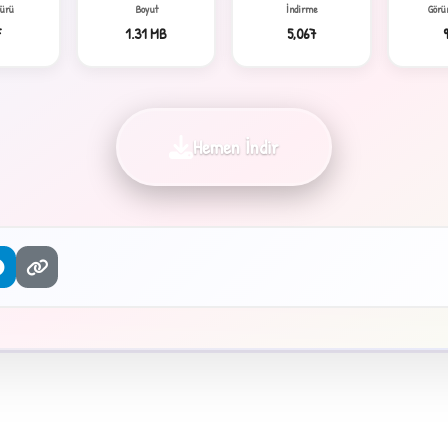
Türü
Boyut
İndirme
Görü
F
1.31 MB
5,067
Hemen İndir