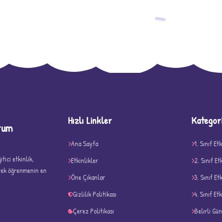
−
Hızlı Linkler
Kategor
rum
D
Ana Sayfa
1. Sınıf Etk
tici etkinlik,
Etkinlikler
2. Sınıf Et
erek öğrenmenin en
Öne Çıkanlar
3. Sınıf Et
Gizlilik Politikası
4. Sınıf Etk
Çerez Politikası
Belirli Gü
✧