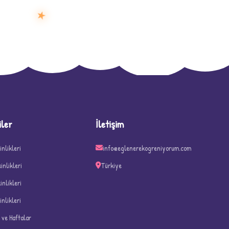
★
D
iler
İletişim
inlikleri
info@eglenerekogreniyorum.com
kinlikleri
Türkiye
kinlikleri
inlikleri
n ve Haftalar