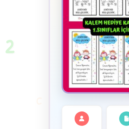
★
2
C
✦