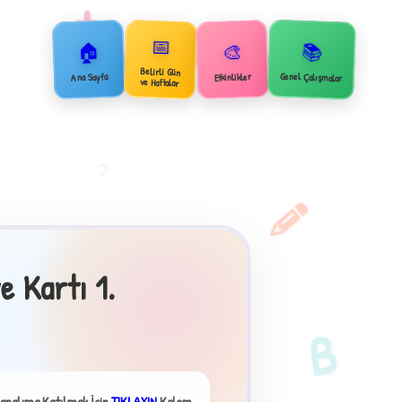
+
📅
🏠
📚
🎨
Belirli Gün
Genel Çalışmalar
Ana Sayfa
Etkinlikler
ve Haftalar
2
 Kartı 1.
B
analıma Katılmak İçin
TIKLAYIN
Kalem