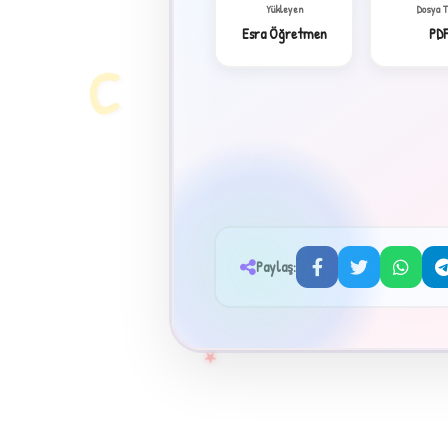
Yükleyen
Dosya 
Esra Öğretmen
PD
C
Paylaş:
★