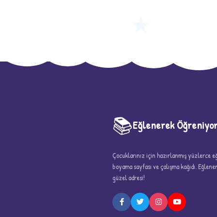
★
📚
Eğlenerek Öğreniyo
Çocuklarınız için hazırlanmış yüzlerce eği
boyama sayfası ve çalışma kağıdı. Eğlen
güzel adresi!
5