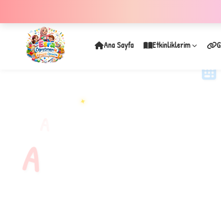
Ana Sayfa
Etkinliklerim
G
✦
A
A