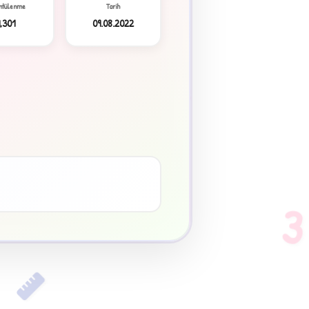
ntülenme
Tarih
9,301
09.08.2022
3
♥
3