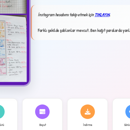
İnstagram hesabımı takip etmek için
TIKLAYIN
.
✦
Farklı şekilde şablonlar mevcut. Ben kağıt paralarda yanl
4
Türü
Boyut
İndirme
Görü