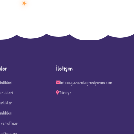
★
D
iler
İletişim
inlikleri
info@eglenerekogreniyorum.com
kinlikleri
Türkiye
kinlikleri
inlikleri
n ve Haftalar
ka Oyunları