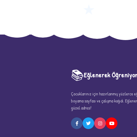
★
📚
Eğlenerek Öğreniyo
Çocuklarınız için hazırlanmış yüzlerce eği
boyama sayfası ve çalışma kağıdı. Eğlen
5
güzel adresi!