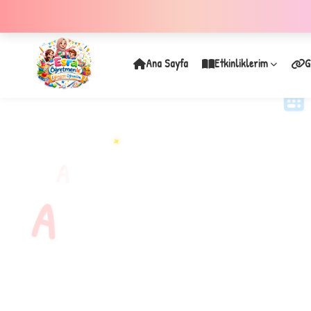
Ana Sayfa
Etkinliklerim
G
✦
A
A