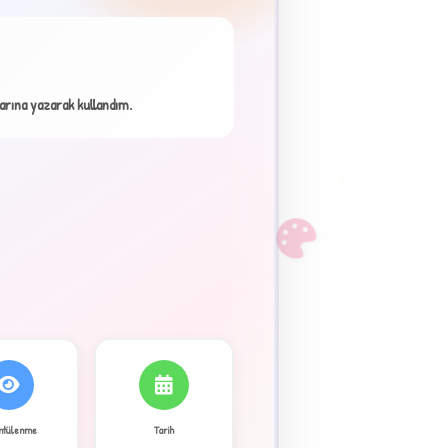
×
arına yazarak kullandım.
F
ntülenme
Tarih