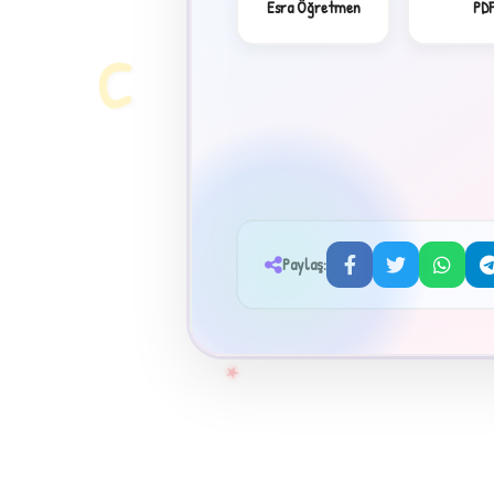
Esra Öğretmen
PD
C
Paylaş:
★