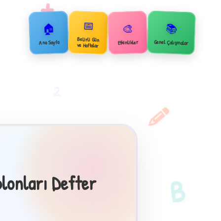
+
📅
🏠
📚
🎨
Belirli Gün
Genel Çalışmalar
Ana Sayfa
Etkinlikler
ve Haftalar
2
lonları Defter
B