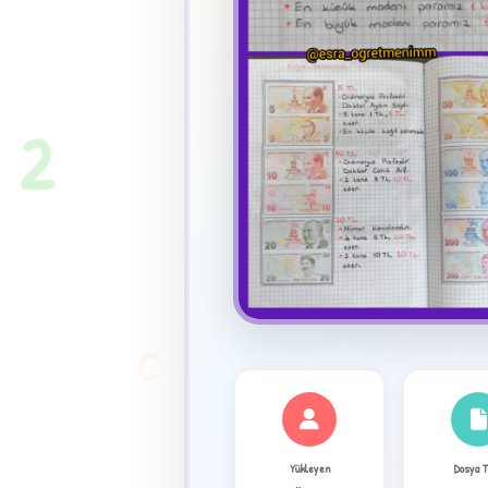
★
2
C
✦
Yükleyen
Dosya 