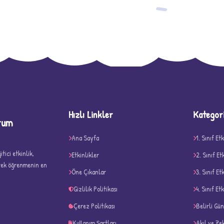
−
Hızlı Linkler
Kategor
rum
D
Ana Sayfa
1. Sınıf Etk
tici etkinlik,
Etkinlikler
2. Sınıf Et
erek öğrenmenin en
Öne Çıkanlar
3. Sınıf Et
Gizlilik Politikası
4. Sınıf Etk
✧
Çerez Politikası
Belirli Gü
Kullanım Şartları
Akıl ve Ze