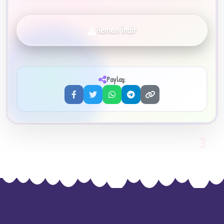
Hemen İndir
✦
Paylaş:
3