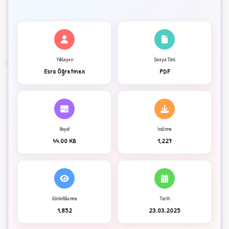
✦
2
Yükleyen
Dosya Türü
Esra Öğretmen
PDF
Boyut
İndirme
44.00 KB
1,227
C
Görüntülenme
Tarih
1,852
23.03.2025