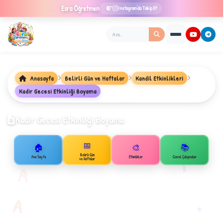
Esra
Öğretmen
Instagram'da Takip Et
Anasayfa
Belirli Gün ve Haftalar
Kandil Etkinlikleri
★
Kadir Gecesi Etkinliği Boyama
Kadir Gecesi Etkinliği Boyama
✦
📅
🏠
🎨
📚
B
1
Belirli Gün
Ana Sayfa
Etkinlikler
Genel Çalışmalar
ve Haftalar
A
A
✧