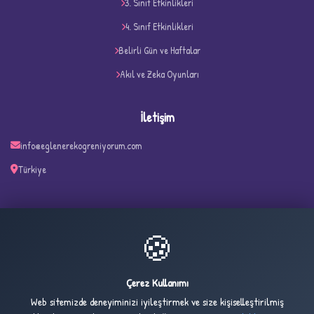
3. Sınıf Etkinlikleri
D
4. Sınıf Etkinlikleri
Belirli Gün ve Haftalar
Akıl ve Zeka Oyunları
İletişim
info@eglenerekogreniyorum.com
Türkiye
✧
🍪
30
141
ONLINE
BUGÜN
Çerez Kullanımı
Web sitemizde deneyiminizi iyileştirmek ve size kişiselleştirilmiş
5,406
1,034,337