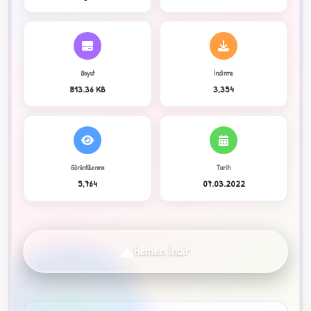
C
Boyut
İndirme
813.36 KB
3,354
Görüntülenme
Tarih
✦
5,764
07.03.2022
Hemen İndir