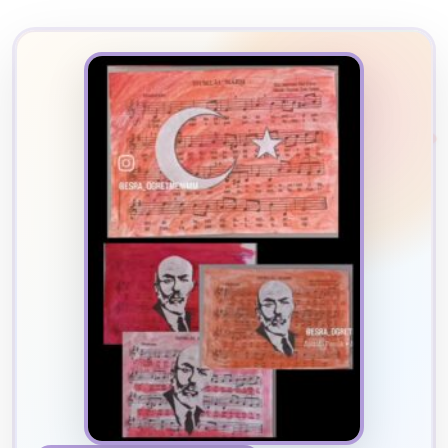
2
B
✧