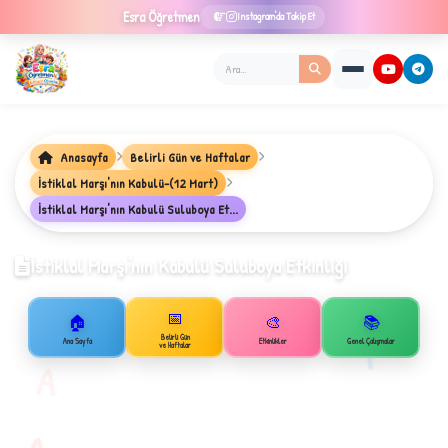
Esra
Öğretmen
Instagram'da Takip Et
Anasayfa
Belirli Gün ve Haftalar
İstiklal Marşı'nın Kabulü-(12 Mart)
★
İstiklal Marşı'nın Kabulü Suluboya Et...
İstiklal Marşı'nın Kabulü Suluboya Etkinliği
✦
📅
🏠
🎨
📚
B
1
Belirli Gün
Ana Sayfa
Etkinlikler
Genel Çalışmalar
ve Haftalar
A