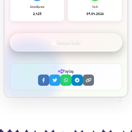
Görüntülenme
Tarih
2,425
09.04.2026
✦
Hemen İndir
Paylaş:
3