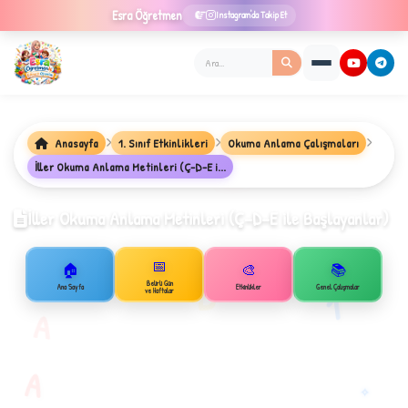
Esra
Öğretmen
Instagram'da Takip Et
Anasayfa
1. Sınıf Etkinlikleri
Okuma Anlama Çalışmaları
★
İller Okuma Anlama Metinleri (Ç-D-E i...
İller Okuma Anlama Metinleri (Ç-D-E ile Başlayanlar)
📅
✦
🏠
🎨
📚
B
Belirli Gün
Ana Sayfa
Etkinlikler
Genel Çalışmalar
1
ve Haftalar
A
A
✧