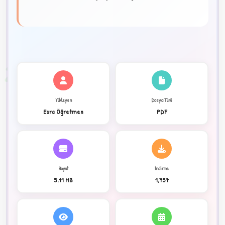
★
✦
2
Yükleyen
Dosya Türü
Esra Öğretmen
PDF
Boyut
İndirme
5.11 MB
1,757
C