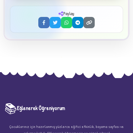
3
Paylaş:
📚
Eğlenerek Öğreniyorum
★
Çocuklarınız için hazırlanmış yüzlerce eğitici etkinlik, boyama sayfası ve
çalışma kağıdı. Eğlenerek öğrenmenin en güzel adresi!