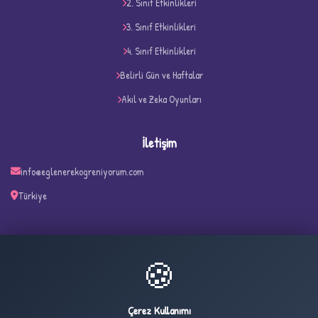
2. Sınıf Etkinlikleri
3. Sınıf Etkinlikleri
D
4. Sınıf Etkinlikleri
Belirli Gün ve Haftalar
Akıl ve Zeka Oyunları
İletişim
info@eglenerekogreniyorum.com
Türkiye
✧
🍪
22
2,132
ONLINE
BUGÜN
Çerez Kullanımı