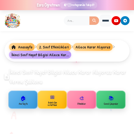
Esra
Öğretmen
Instagram'da Takip Et
Anasayfa
2. Sınıf Etkinlikleri
Ailece Karar Alıyoruz
İkinci Sınıf Hayat Bilgisi Ailece Kar...
★
İkinci Sınıf Hayat Bilgisi Ailece Karar Alıyoruz Karar
Verme Şablonu
✦
📅
🏠
🎨
📚
B
1
Belirli Gün
Ana Sayfa
Etkinlikler
Genel Çalışmalar
ve Haftalar
A