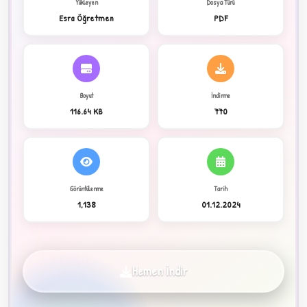
Yükleyen
Dosya Türü
Esra Öğretmen
PDF
C
Boyut
İndirme
116.64 KB
770
✦
Görüntülenme
Tarih
1,138
01.12.2024
Hemen İndir