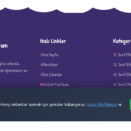
D
Hızlı Linkler
Kategor
rum
Ana Sayfa
1. Sınıf Etk
tici etkinlik,
Etkinlikler
2. Sınıf Et
erek öğrenmenin en
✧
Öne Çıkanlar
3. Sınıf Et
Gizlilik Politikası
4. Sınıf Etk
Çerez Politikası
Belirli Gü
tirilmiş reklamlar sunmak için çerezler kullanıyoruz.
Çerez Politikamızı
ve
Kullanım Şartları
Akıl ve Ze