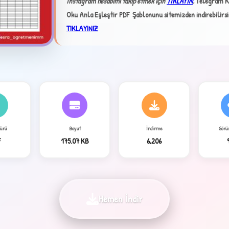
İnstagram hesabımı takip etmek için
TIKLAYIN
.
Telegram K
Oku Anla Eşleştir PDF Şablonunu sitemizden indirebilirsi
TIKLAYINIZ
4
Türü
Boyut
İndirme
Görü
F
175.07 KB
6,206
Hemen İndir