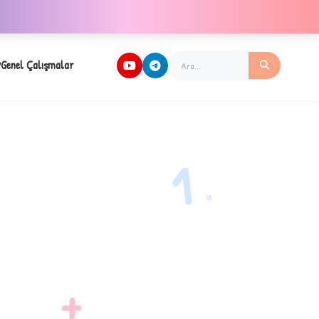
Genel Çalışmalar
1
✧
+