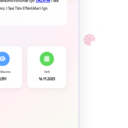
analıma Katılmak İçin
TIKLAYIN
I Sesi
niz.
I Sesi Tüm Etkinlikleri İçin
F
ntülenme
Tarih
9,551
16.11.2025