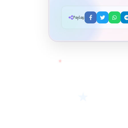
Paylaş:
★
★