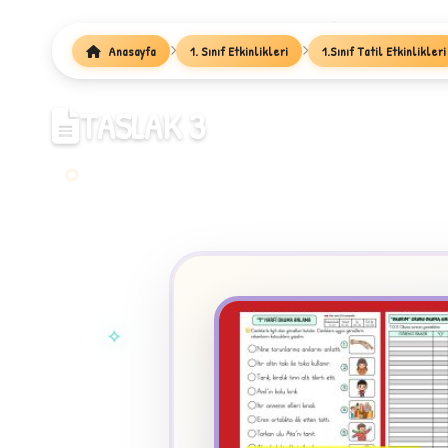
1
Anasayfa
1. Sınıf Etkinlikleri
1.Sınıf Tatil Etkinlikleri
TASLAK 3
✧
★