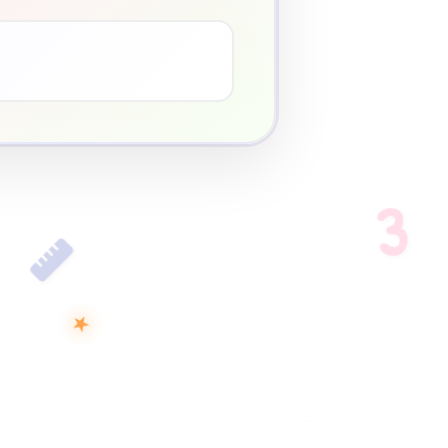
3
♥
3
★
D