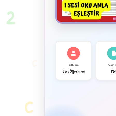
2
C
Yükleyen
Dosya 
Esra Öğretmen
PD
✦
C