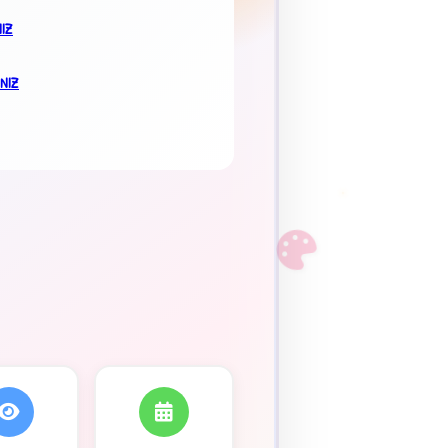
×
NIZ
INIZ
F