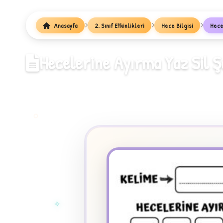
1
Anasayfa
2. Sınıf Etkinlikleri
Hece Bilgisi
Hece
Hecelerine Ayırma Yaz Sil Ş
✧