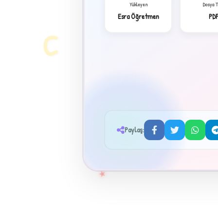
Yükleyen
Dosya 
Esra Öğretmen
PD
C
Paylaş:
★