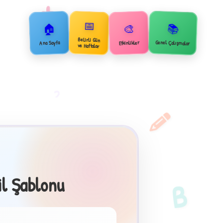
+
📅
🏠
📚
🎨
Belirli Gün
Genel Çalışmalar
Ana Sayfa
Etkinlikler
ve Haftalar
2
il Şablonu
B