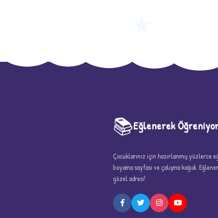
★
📚
Eğlenerek Öğreniyo
Çocuklarınız için hazırlanmış yüzlerce eği
boyama sayfası ve çalışma kağıdı. Eğlen
güzel adresi!
5