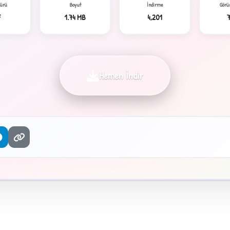
Türü
Boyut
İndirme
Görü
F
1.74 MB
4,201
Hemen İndir