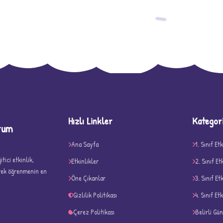
−
Hızlı Linkler
Kategor
rum
D
Ana Sayfa
1. Sınıf Etk
tici etkinlik,
Etkinlikler
2. Sınıf Et
erek öğrenmenin en
Öne Çıkanlar
3. Sınıf Et
Gizlilik Politikası
4. Sınıf Etk
Çerez Politikası
Belirli Gü
✧