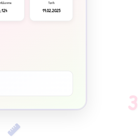
ntülenme
Tarih
7,124
19.02.2025
3
♥
3