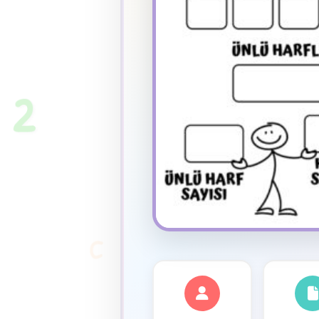
★
2
C
✦