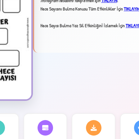
İnstagram hesabımı takip etmek için
TIKLAYIN
.
Hece Sayısını Bulma Konusu Tüm Etkinlikler İçin
TIKLAYI
✦
Hece Sayısı Bulma Yaz Sil Etkinliğinİ İzlemek İçin
TIKLAY
4