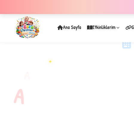
Ana Sayfa
Etkinliklerim
G
✦
A
A