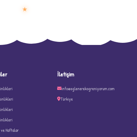
★
D
iler
İletişim
inlikleri
info@eglenerekogreniyorum.com
kinlikleri
Türkiye
kinlikleri
inlikleri
n ve Haftalar