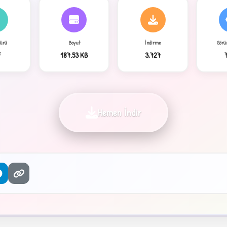
Türü
Boyut
İndirme
Görü
F
187.53 KB
3,727
Hemen İndir