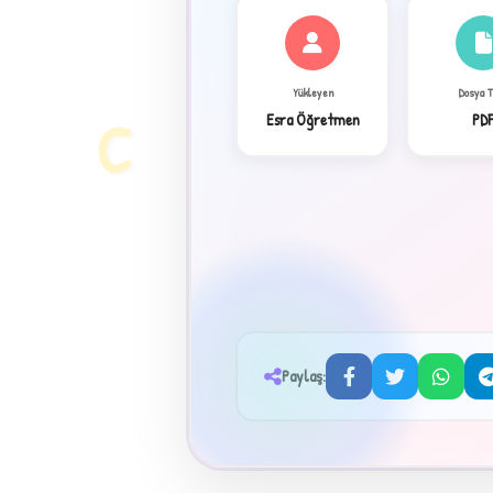
✦
Yükleyen
Dosya 
C
Esra Öğretmen
PD
Paylaş:
★