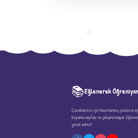
★
📚
Eğlenerek Öğreniyo
Çocuklarınız için hazırlanmış yüzlerce eği
boyama sayfası ve çalışma kağıdı. Eğlen
güzel adresi!