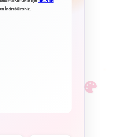
analıma Katılmak İçin
TIKLAYIN
n İndirebilirsiniz.
×
F