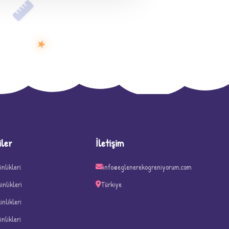
★
D
iler
İletişim
inlikleri
info@eglenerekogreniyorum.com
kinlikleri
Türkiye
kinlikleri
inlikleri