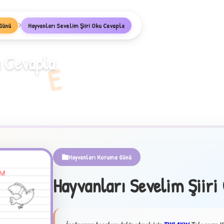
Günü
Hayvanları Sevelim Şiiri Oku Cevapla
u Cevapla
E
Hayvanları Koruma Günü
Hayvanları Sevelim Şiiri