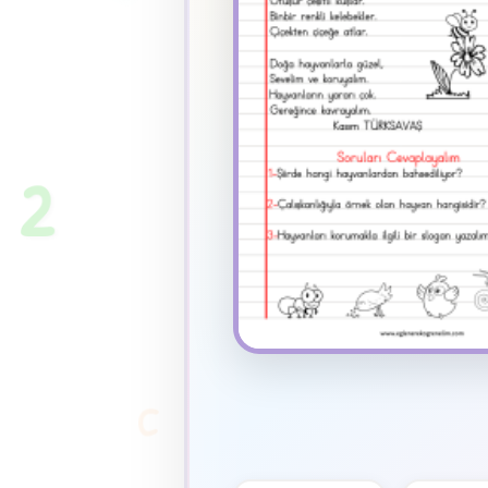
★
2
C