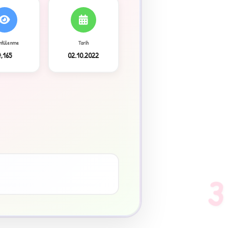
ntülenme
Tarih
7,165
02.10.2022
3
♥
3