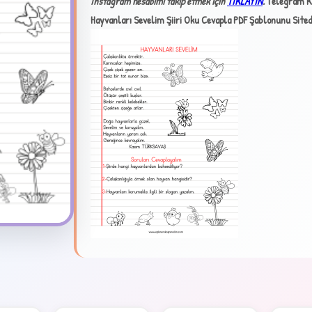
İnstagram hesabımı takip etmek için
TIKLAYIN
.
Telegram K
Hayvanları Sevelim Şiiri Oku Cevapla PDF Şablonunu Sitede
✦
4