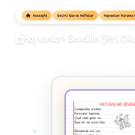
Anasayfa
Belirli Gün ve Haftalar
Hayvanları Koruma 
1
Hayvanları Sevelim Şiiri Ok
✧