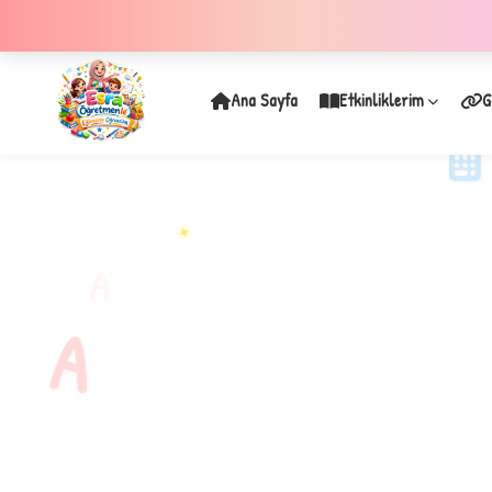
Ana Sayfa
Etkinliklerim
G
✦
A
A