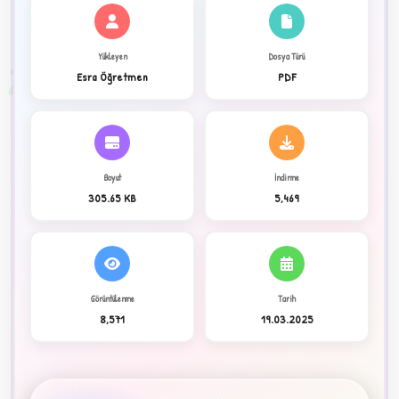
✦
Yükleyen
Dosya Türü
2
Esra Öğretmen
PDF
Boyut
İndirme
305.65 KB
5,469
Görüntülenme
Tarih
C
8,571
19.03.2025