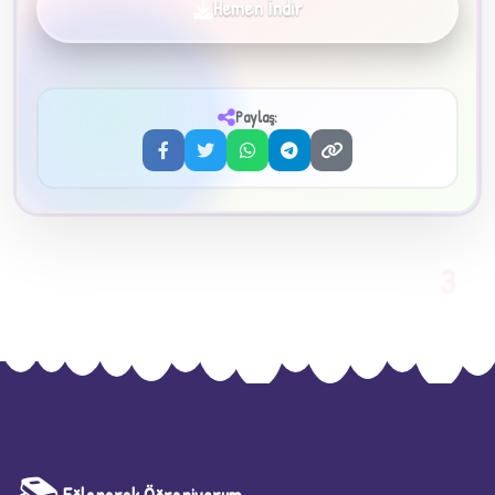
Hemen İndir
✦
Paylaş:
3