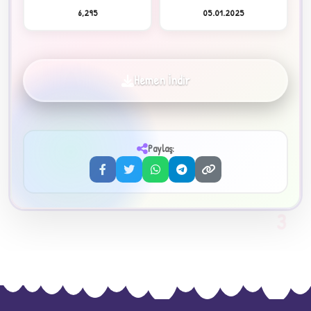
6,295
05.01.2025
Hemen İndir
✦
Paylaş:
3