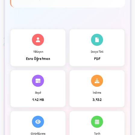
★
✦
2
Yükleyen
Dosya Türü
Esra Öğretmen
PDF
Boyut
İndirme
1.42 MB
3,932
C
Görüntülenme
Tarih