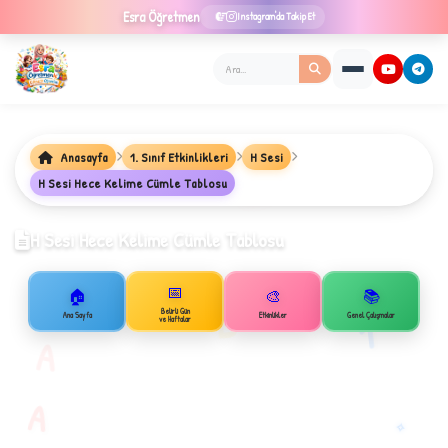
Esra
Öğretmen
Instagram'da Takip Et
Anasayfa
1. Sınıf Etkinlikleri
H Sesi
★
H Sesi Hece Kelime Cümle Tablosu
H Sesi Hece Kelime Cümle Tablosu
✦
📅
🏠
🎨
📚
B
Belirli Gün
1
Ana Sayfa
Etkinlikler
Genel Çalışmalar
ve Haftalar
A
A
✧