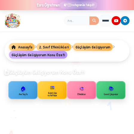
Esra
Öğretmen
Instagram'da Takip Et
Anasayfa
2. Sınıf Etkinlikleri
Güçlüyüm Gelişiyorum
Güçlüyüm Gelişiyorum Konu Özeti
★
Güçlüyüm Gelişiyorum Konu Özeti
📅
🏠
🎨
📚
✦
Belirli Gün
Ana Sayfa
Etkinlikler
Genel Çalışmalar
ve Haftalar
B
1
A