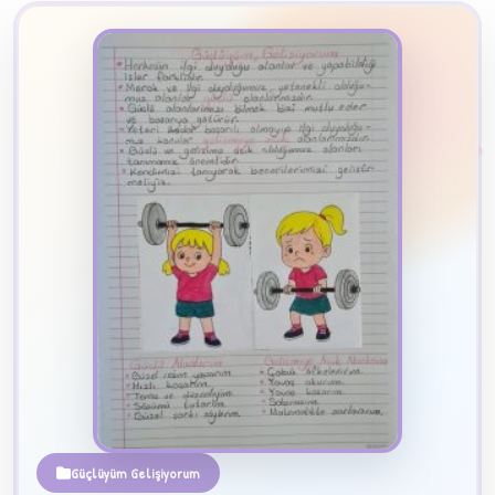
2
B
✧
Güçlüyüm Gelişiyorum