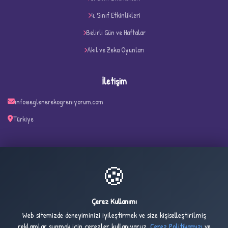
D
4. Sınıf Etkinlikleri
Belirli Gün ve Haftalar
Akıl ve Zeka Oyunları
İletişim
info@eglenerekogreniyorum.com
Türkiye
✧
🍪
23
3,042
ONLINE
BUGÜN
Çerez Kullanımı
Web sitemizde deneyiminizi iyileştirmek ve size kişiselleştirilmiş
3,128
1,031,832
reklamlar sunmak için çerezler kullanıyoruz.
Çerez Politikamızı
ve
DÜN
TOPLAM