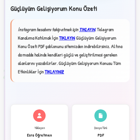
Güçlüyüm Gelişiyorum Konu Özeti
★
İnstagram hesabımı takip etmek için
TIKLAYIN
.
Telegram
Kanalıma Katılmak İçin
TIKLAYIN
Güçlüyüm Gelişiyorum
✦
Konu Özeti PDF şablonunu sitemizden indirebilirsiniz. Altına
da madde halinde kendileri güçlü ve geliştirilmesi gereken
alanlarını yazabilirler.
Güçlüyüm Gelişiyorum Konusu Tüm
2
Etkinlikler İçin
TIKLAYINIZ
Yükleyen
Dosya Türü
Esra Öğretmen
PDF