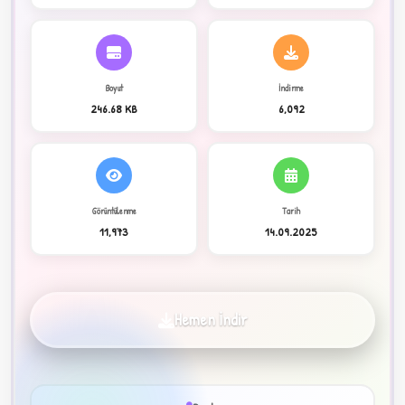
C
Boyut
İndirme
246.68 KB
6,092
Görüntülenme
Tarih
✦
11,973
14.09.2025
Hemen İndir