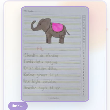
2
B
✧
F Sesi