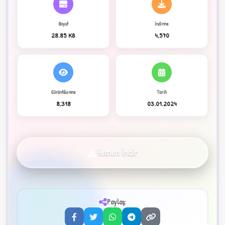
Boyut
İndirme
C
28.85 KB
4,570
Görüntülenme
Tarih
8,318
03.01.2024
✦
Hemen İndir
Paylaş:
3