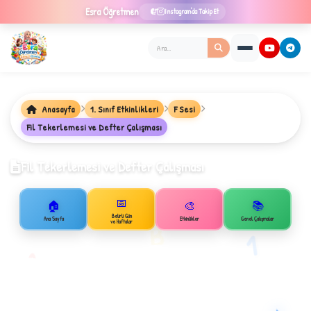
Esra
Öğretmen
Instagram'da Takip Et
Anasayfa
1. Sınıf Etkinlikleri
F Sesi
Fil Tekerlemesi ve Defter Çalışması
★
Fil Tekerlemesi ve Defter Çalışması
📅
🏠
🎨
📚
✦
Belirli Gün
Ana Sayfa
Etkinlikler
Genel Çalışmalar
B
ve Haftalar
1
A