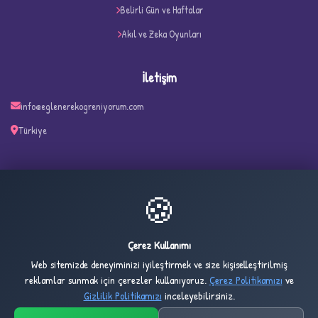
Belirli Gün ve Haftalar
Akıl ve Zeka Oyunları
İletişim
info@eglenerekogreniyorum.com
Türkiye
✧
🍪
30
333
ONLINE
BUGÜN
Çerez Kullanımı
Web sitemizde deneyiminizi iyileştirmek ve size kişiselleştirilmiş
2,734
1,023,211
reklamlar sunmak için çerezler kullanıyoruz.
Çerez Politikamızı
ve
DÜN
TOPLAM
Gizlilik Politikamızı
inceleyebilirsiniz.