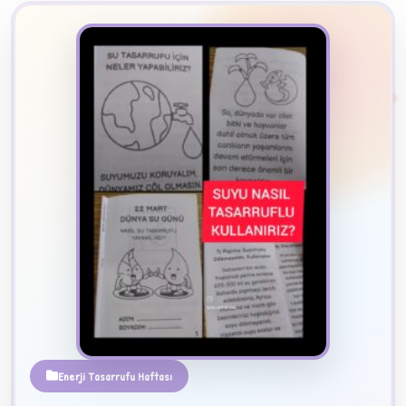
2
B
✧
Enerji Tasarrufu Haftası