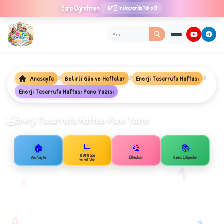
Esra
Öğretmen
Instagram'da Takip Et
Anasayfa
Belirli Gün ve Haftalar
Enerji Tasarrufu Haftası
Enerji Tasarrufu Haftası Pano Yazısı
★
Enerji Tasarrufu Haftası Pano Yazısı
📅
🏠
🎨
📚
✦
Belirli Gün
B
Ana Sayfa
Etkinlikler
Genel Çalışmalar
ve Haftalar
1
A
✧