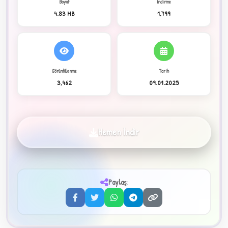
Boyut
İndirme
4.83 MB
1,799
C
Görüntülenme
Tarih
3,462
09.01.2025
✦
Hemen İndir
Paylaş:
3