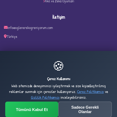
Akıl ve Zeka Oyunları
İletişim
info@eglenerekogreniyorum.com
Türkiye
✧
🍪
35
2,499
ONLINE
BUGÜN
Çerez Kullanımı
Web sitemizde deneyiminizi iyileştirmek ve size kişiselleştirilmiş
2,734
1,025,377
reklamlar sunmak için çerezler kullanıyoruz.
Çerez Politikamızı
ve
DÜN
TOPLAM
Gizlilik Politikamızı
inceleyebilirsiniz.
Sadece Gerekli
Tümünü Kabul Et
© 2032 Eglenerekogreniyorum.com — All rights reserved.
Olanlar
Design & Development by
Umt Yazılım