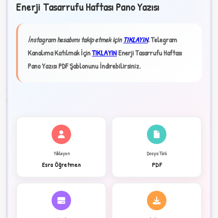
Enerji Tasarrufu Haftası Pano Yazısı
★
İnstagram hesabımı takip etmek için
TIKLAYIN
.
Telegram
✦
Kanalıma Katılmak İçin
TIKLAYIN
Enerji Tasarrufu Haftası
Pano Yazısı PDF Şablonunu İndirebilirsiniz.
2
Yükleyen
Dosya Türü
Esra Öğretmen
PDF