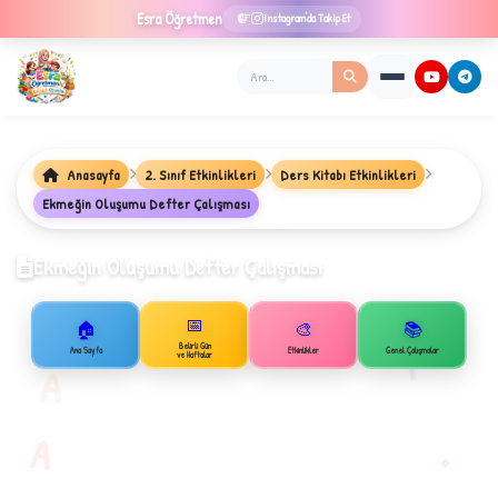
Esra
Öğretmen
Instagram'da Takip Et
Anasayfa
2. Sınıf Etkinlikleri
Ders Kitabı Etkinlikleri
★
Ekmeğin Oluşumu Defter Çalışması
Ekmeğin Oluşumu Defter Çalışması
✦
📅
🏠
🎨
📚
B
1
Belirli Gün
Ana Sayfa
Etkinlikler
Genel Çalışmalar
ve Haftalar
A
A
✧