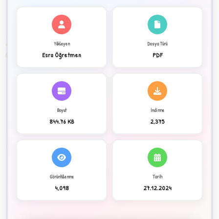
✦
2
Yükleyen
Dosya Türü
Esra Öğretmen
PDF
Boyut
İndirme
844.76 KB
2,375
Görüntülenme
Tarih
C
4,098
27.12.2024