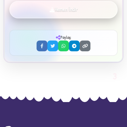
Hemen İndir
✦
Paylaş:
3