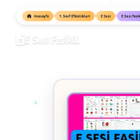
1
Anasayfa
1. Sınıf Etkinlikleri
E Sesi
E Sesi Fasi
E Sesi Fasikül
✧
★