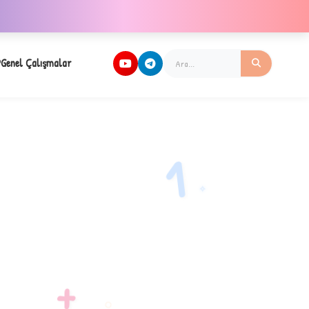
Genel Çalışmalar
1
✧
+