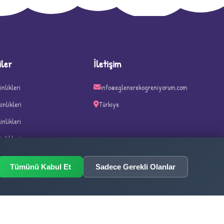
iler
İletişim
inlikleri
info@eglenerekogreniyorum.com
kinlikleri
Türkiye
kinlikleri
inlikleri
n ve Haftalar
Tümünü Kabul Et
Sadece Gerekli Olanlar
ka Oyunları