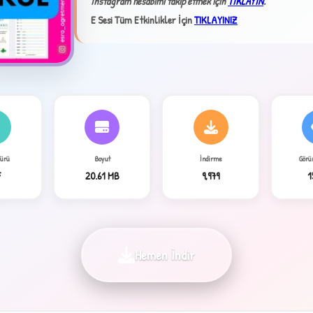
İnstagram hesabımı takip etmek için
TIKLAYIN
.
E Sesi Tüm Etkinlikler İçin
TIKLAYINIZ
Türü
Boyut
İndirme
Görü
4
F
20.61 MB
9,979
1
Hemen İndir