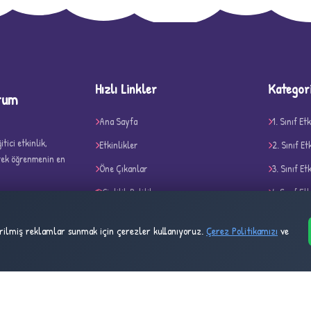
D
Hızlı Linkler
Kategor
rum
Ana Sayfa
1. Sınıf Etk
tici etkinlik,
Etkinlikler
2. Sınıf Et
✧
erek öğrenmenin en
Öne Çıkanlar
3. Sınıf Et
Gizlilik Politikası
4. Sınıf Etk
Çerez Politikası
Belirli Gü
tirilmiş reklamlar sunmak için çerezler kullanıyoruz.
Çerez Politikamızı
ve
Kullanım Şartları
Akıl ve Ze