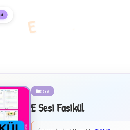
kül
E
E Sesi
E Sesi Fasikül
✦