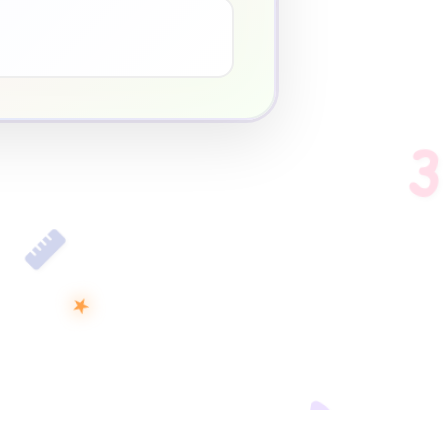
♥
3
★
D