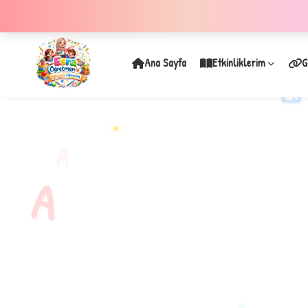
Ana Sayfa
Etkinliklerim
G
✦
A
A