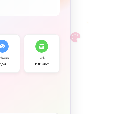
F
ntülenme
Tarih
5,564
19.08.2025
3