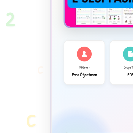
2
C
Yükleyen
Dosya 
Esra Öğretmen
PD
✦
C