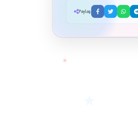
Paylaş:
★
★