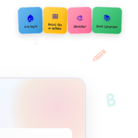
📅
🏠
📚
🎨
Belirli Gün
Genel Çalışmalar
Ana Sayfa
Etkinlikler
ve Haftalar
2
B
×