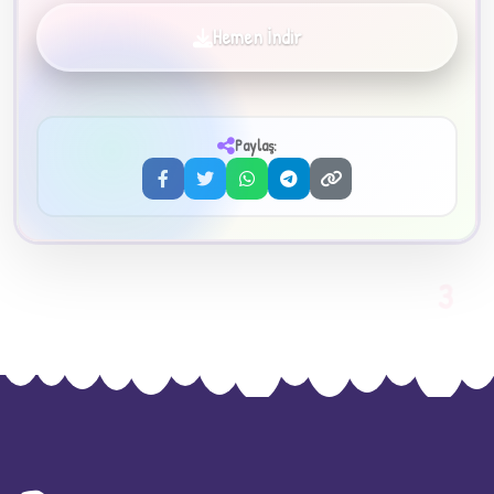
Hemen İndir
✦
Paylaş:
3