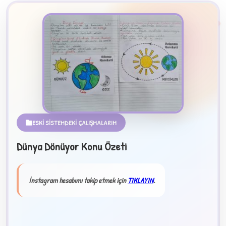
B
ESKİ SİSTEMDEKİ ÇALIŞMALARIM
Dünya Dönüyor Konu Özeti
✧
İnstagram hesabımı takip etmek için
TIKLAYIN
.
★