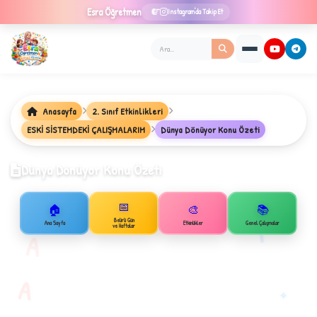
Esra
Öğretmen
Instagram'da Takip Et
Anasayfa
2. Sınıf Etkinlikleri
★
ESKİ SİSTEMDEKİ ÇALIŞMALARIM
Dünya Dönüyor Konu Özeti
Dünya Dönüyor Konu Özeti
✦
📅
🏠
🎨
📚
B
1
Belirli Gün
Ana Sayfa
Etkinlikler
Genel Çalışmalar
ve Haftalar
A
A
✧