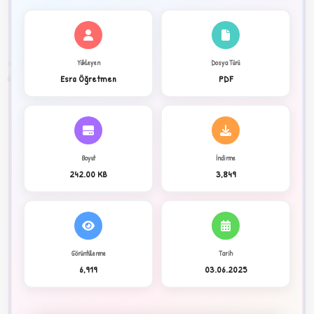
✦
2
Yükleyen
Dosya Türü
Esra Öğretmen
PDF
Boyut
İndirme
242.00 KB
3,849
Görüntülenme
Tarih
C
6,919
03.06.2025