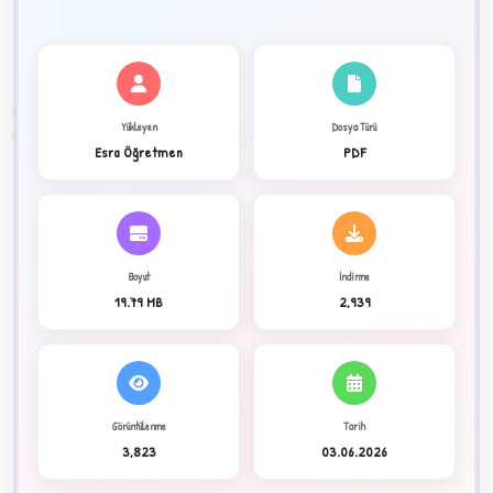
✦
2
Yükleyen
Dosya Türü
Esra Öğretmen
PDF
Boyut
İndirme
19.79 MB
2,939
C
Görüntülenme
Tarih
3,823
03.06.2026