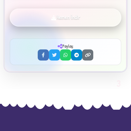
Hemen İndir
✦
Paylaş:
3