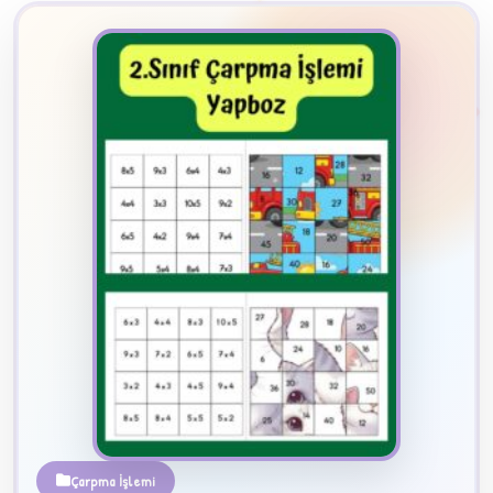
2
B
✧
Çarpma İşlemi