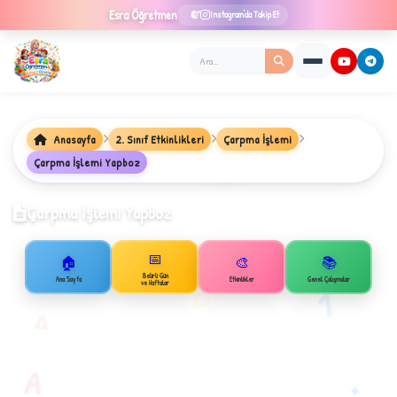
Esra
Öğretmen
Instagram'da Takip Et
Anasayfa
2. Sınıf Etkinlikleri
Çarpma İşlemi
Çarpma İşlemi Yapboz
★
Çarpma İşlemi Yapboz
📅
🏠
🎨
📚
✦
B
Belirli Gün
Ana Sayfa
Etkinlikler
Genel Çalışmalar
ve Haftalar
1
A
A
✧