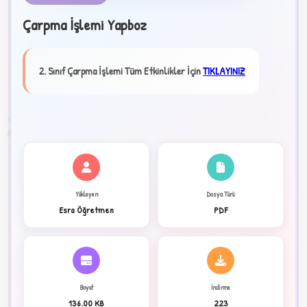
Çarpma İşlemi Yapboz
★
✦
2. Sınıf Çarpma İşlemi Tüm Etkinlikler İçin
TIKLAYINIZ
2
Yükleyen
Dosya Türü
Esra Öğretmen
PDF
Boyut
İndirme
136.00 KB
223