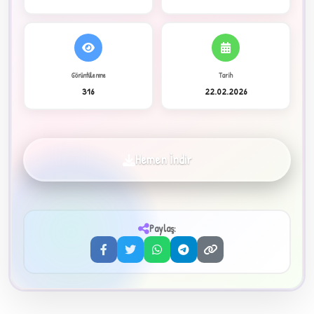
C
Görüntülenme
Tarih
316
22.02.2026
✦
Hemen İndir
Paylaş:
3