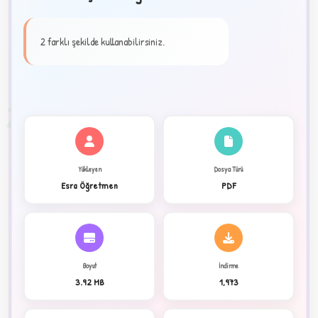
★
2 farklı şekilde kullanabilirsiniz.
✦
2
Yükleyen
Dosya Türü
Esra Öğretmen
PDF
Boyut
İndirme
3.92 MB
1,973