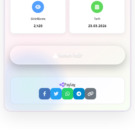
C
Görüntülenme
Tarih
2,420
23.03.2026
✦
Hemen İndir
Paylaş:
3