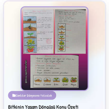
2
B
✧
Canlılar Dünyasına Yolculuk
Bitkinin Yaşam Döngüsü Konu Özeti