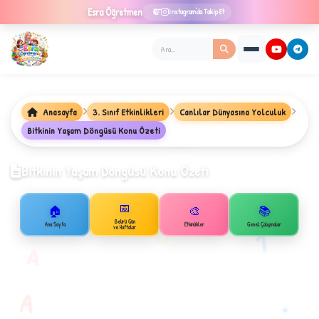
Esra
Öğretmen
Instagram'da Takip Et
Anasayfa
3. Sınıf Etkinlikleri
Canlılar Dünyasına Yolculuk
Bitkinin Yaşam Döngüsü Konu Özeti
★
Bitkinin Yaşam Döngüsü Konu Özeti
📅
✦
🏠
🎨
📚
B
Belirli Gün
Ana Sayfa
Etkinlikler
Genel Çalışmalar
1
ve Haftalar
A
A
✧