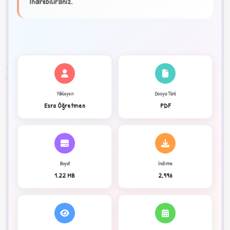
İndirebilirsiniz.
★
✦
2
Yükleyen
Dosya Türü
Esra Öğretmen
PDF
Boyut
İndirme
1.22 MB
2,996
C