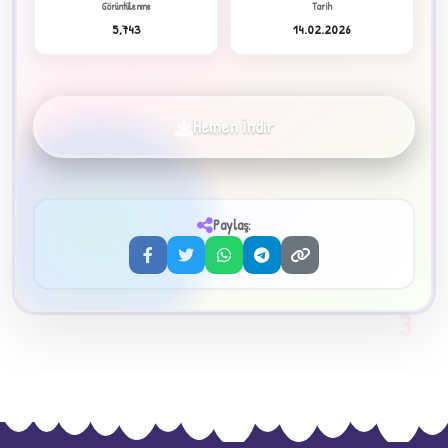
Görüntülenme
Tarih
5,743
14.02.2026
Hemen İndir
✦
Paylaş:
3