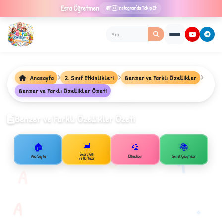
Esra
Öğretmen
Instagram'da Takip Et
Anasayfa
2. Sınıf Etkinlikleri
Benzer ve Farklı Özellikler
★
Benzer ve Farklı Özellikler Özeti
Benzer ve Farklı Özellikler Özeti
✦
📅
🏠
🎨
📚
B
Belirli Gün
1
Ana Sayfa
Etkinlikler
Genel Çalışmalar
ve Haftalar
A
A
✧