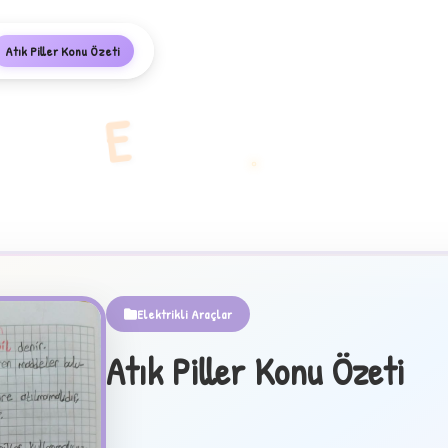
Atık Piller Konu Özeti
E
Elektrikli Araçlar
Atık Piller Konu Özeti