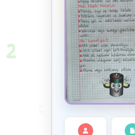
★
2
C