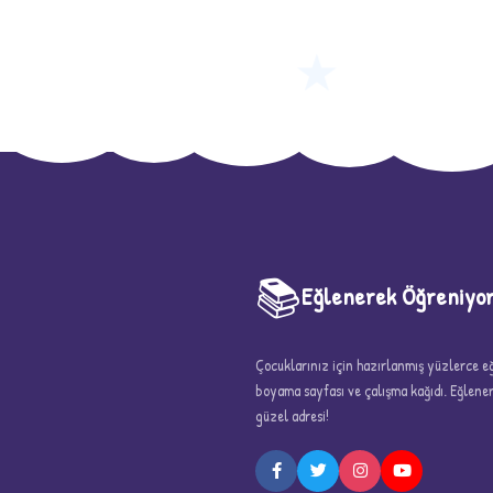
★
📚
Eğlenerek Öğreniyo
Çocuklarınız için hazırlanmış yüzlerce eği
boyama sayfası ve çalışma kağıdı. Eğlen
güzel adresi!
5