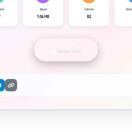
Türü
Boyut
İndirme
Görü
F
1.06 MB
82
Hemen İndir