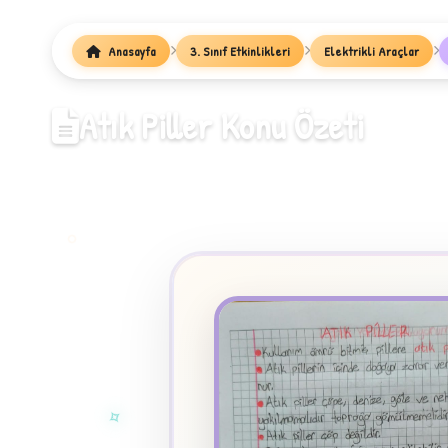
Anasayfa
3. Sınıf Etkinlikleri
Elektrikli Araçlar
1
Atık Piller Konu Özeti
✧