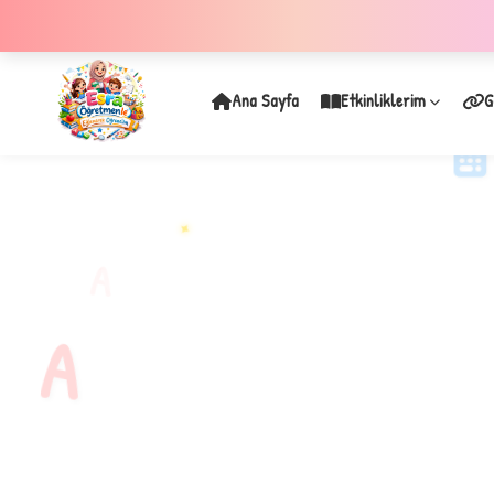
Ana Sayfa
Etkinliklerim
G
✦
A
A