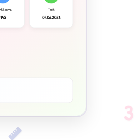
ntülenme
Tarih
145
09.06.2026
3
♥
3