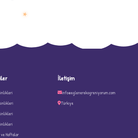
★
D
iler
İletişim
inlikleri
info@eglenerekogreniyorum.com
kinlikleri
Türkiye
kinlikleri
inlikleri
n ve Haftalar