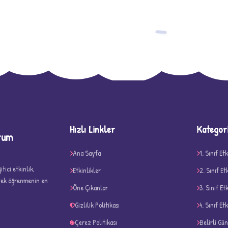
−
Hızlı Linkler
Kategor
rum
D
Ana Sayfa
1. Sınıf Etk
tici etkinlik,
Etkinlikler
2. Sınıf Et
erek öğrenmenin en
Öne Çıkanlar
3. Sınıf Et
Gizlilik Politikası
4. Sınıf Etk
Çerez Politikası
Belirli Gü