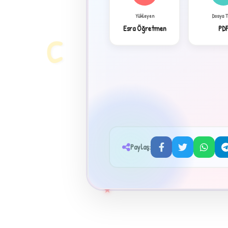
✦
Yükleyen
Dosya 
Esra Öğretmen
PD
C
Paylaş:
★